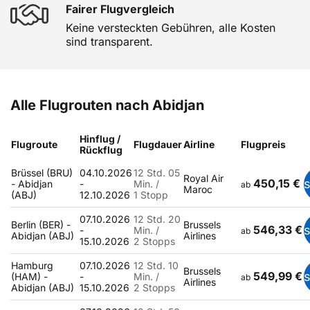
Fairer Flugvergleich
Keine versteckten Gebühren, alle Kosten
sind transparent.
Alle Flugrouten nach Abidjan
Hinflug /
Flugroute
Flugdauer
Airline
Flugpreis
Rückflug
Brüssel (BRU)
04.10.2026
12 Std. 05
Royal Air
450,15 €
- Abidjan
-
Min. /
ab
Maroc
(ABJ)
12.10.2026
1 Stopp
07.10.2026
12 Std. 20
Berlin (BER) -
Brussels
546,33 €
-
Min. /
ab
Abidjan (ABJ)
Airlines
15.10.2026
2 Stopps
Hamburg
07.10.2026
12 Std. 10
Brussels
549,99 €
(HAM) -
-
Min. /
ab
Airlines
Abidjan (ABJ)
15.10.2026
2 Stopps