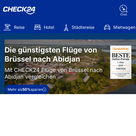
Chat
Reise
Hotel
Städtereise
Mietwagen
Die günstigsten Flüge von
Brüssel nach Abidjan
Mit CHECK24 Flüge von Brüssel nach
Abidjan vergleichen
Mehr als
50%
sparen