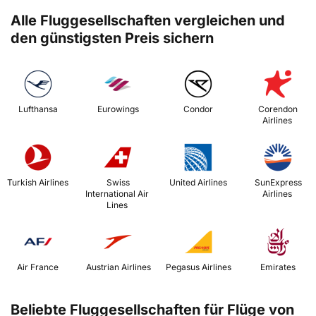
Alle Fluggesellschaften vergleichen und
den günstigsten Preis sichern
 Lufthansa 
 Eurowings 
 Condor 
 Corendon 
Airlines 
 Turkish Airlines 
 Swiss 
 United Airlines 
 SunExpress 
International Air 
Airlines 
Lines 
 Air France 
 Austrian Airlines 
 Pegasus Airlines 
 Emirates 
Beliebte Fluggesellschaften für Flüge von