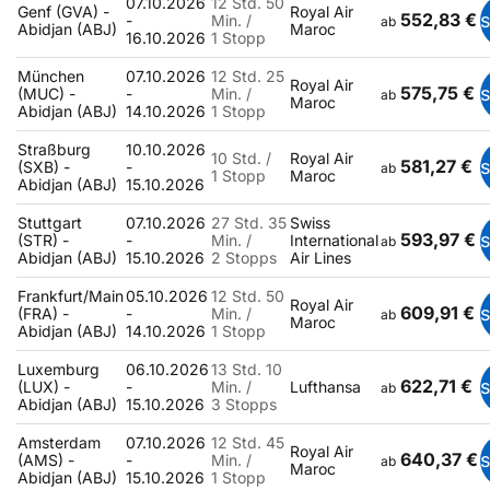
07.10.2026
12 Std. 50
Genf (GVA) -
Royal Air
552,83 €
-
Min. /
ab
Abidjan (ABJ)
Maroc
16.10.2026
1 Stopp
München
07.10.2026
12 Std. 25
Royal Air
575,75 €
(MUC) -
-
Min. /
ab
Maroc
Abidjan (ABJ)
14.10.2026
1 Stopp
Straßburg
10.10.2026
10 Std. /
Royal Air
581,27 €
(SXB) -
-
ab
1 Stopp
Maroc
Abidjan (ABJ)
15.10.2026
Stuttgart
07.10.2026
27 Std. 35
Swiss
593,97 €
(STR) -
-
Min. /
International
ab
Abidjan (ABJ)
15.10.2026
2 Stopps
Air Lines
Frankfurt/Main
05.10.2026
12 Std. 50
Royal Air
609,91 €
(FRA) -
-
Min. /
ab
Maroc
Abidjan (ABJ)
14.10.2026
1 Stopp
Luxemburg
06.10.2026
13 Std. 10
622,71 €
(LUX) -
-
Min. /
Lufthansa
ab
Abidjan (ABJ)
15.10.2026
3 Stopps
Amsterdam
07.10.2026
12 Std. 45
Royal Air
640,37 €
(AMS) -
-
Min. /
ab
Maroc
Abidjan (ABJ)
15.10.2026
1 Stopp