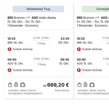
Beliebtester Flug
Günstigs
BRE
Bremen
ADD
Addis Abeba
BRE
Bremen
ADD
Di. 06. Okt.
-
Do. 15. Okt.
Di. 06. Okt.
-
Do. 15. Okt
1 Reisender
Economy
1 Reisender
Economy
12 Std. 10 Min.
12 Std
10:25
23:35
10:25
06. Okt.
BRE
06. Okt.
BRE
06. Okt.
1 Stopp
1 
Turkish Airlines
Turkish Airlines
9 Std. 50 Min.
9 Std
00:40
09:30
00:40
15. Okt.
ADD
15. Okt.
ADD
15. Okt.
1 Stopp
1
Turkish Airlines
Turkish Airlines
669,20 €
ab
enthalten:
kleine Tasche
Gesamtpreis
enthalten:
kleine Tasche
Handgepäck
Aufgabegepäck
Handgepäck
Aufgabegepä