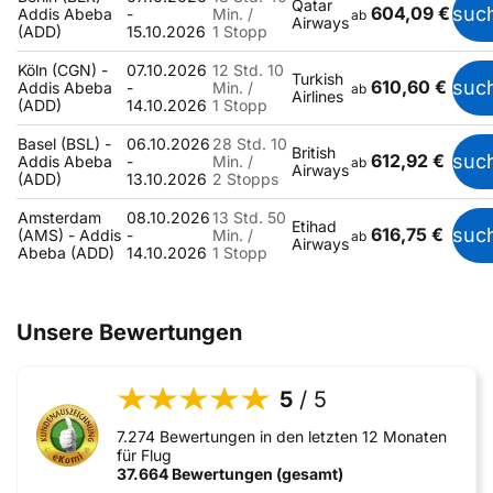
Qatar
604,09 €
suc
Addis Abeba
-
Min. /
ab
Airways
(ADD)
15.10.2026
1 Stopp
Köln (CGN) -
07.10.2026
12 Std. 10
Turkish
610,60 €
suc
Addis Abeba
-
Min. /
ab
Airlines
(ADD)
14.10.2026
1 Stopp
Basel (BSL) -
06.10.2026
28 Std. 10
British
612,92 €
suc
Addis Abeba
-
Min. /
ab
Airways
(ADD)
13.10.2026
2 Stopps
Amsterdam
08.10.2026
13 Std. 50
Etihad
616,75 €
suc
(AMS) - Addis
-
Min. /
ab
Airways
Abeba (ADD)
14.10.2026
1 Stopp
Unsere Bewertungen
5
/ 5
7.274 Bewertungen in den letzten 12 Monaten
für Flug
37.664 Bewertungen (gesamt)