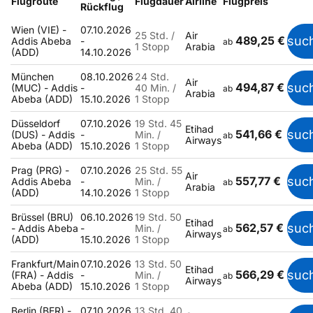
Flugroute
Flugdauer
Airline
Flugpreis
Rückflug
Wien (VIE) -
07.10.2026
25 Std. /
Air
489,25 €
suc
Addis Abeba
-
ab
1 Stopp
Arabia
(ADD)
14.10.2026
München
08.10.2026
24 Std.
Air
494,87 €
suc
(MUC) - Addis
-
40 Min. /
ab
Arabia
Abeba (ADD)
15.10.2026
1 Stopp
Düsseldorf
07.10.2026
19 Std. 45
Etihad
541,66 €
suc
(DUS) - Addis
-
Min. /
ab
Airways
Abeba (ADD)
15.10.2026
1 Stopp
Prag (PRG) -
07.10.2026
25 Std. 55
Air
557,77 €
suc
Addis Abeba
-
Min. /
ab
Arabia
(ADD)
14.10.2026
1 Stopp
Brüssel (BRU)
06.10.2026
19 Std. 50
Etihad
562,57 €
suc
- Addis Abeba
-
Min. /
ab
Airways
(ADD)
15.10.2026
1 Stopp
Frankfurt/Main
07.10.2026
13 Std. 50
Etihad
566,29 €
suc
(FRA) - Addis
-
Min. /
ab
Airways
Abeba (ADD)
15.10.2026
1 Stopp
Berlin (BER) -
07.10.2026
13 Std. 40