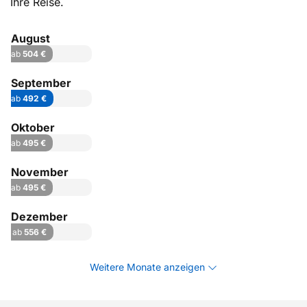
Ihre Reise.
August
ab
504 €
September
ab
492 €
Oktober
ab
495 €
November
ab
495 €
Dezember
ab
556 €
Weitere Monate anzeigen