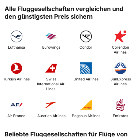
Alle Fluggesellschaften vergleichen und
den günstigsten Preis sichern
 Lufthansa 
 Eurowings 
 Condor 
 Corendon 
Airlines 
 Turkish Airlines 
 Swiss 
 United Airlines 
 SunExpress 
International Air 
Airlines 
Lines 
 Air France 
 Austrian Airlines 
 Pegasus Airlines 
 Emirates 
Beliebte Fluggesellschaften für Flüge von