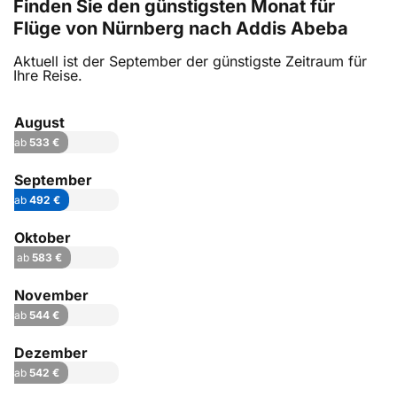
Finden Sie den günstigsten Monat für
Flüge von Nürnberg nach Addis Abeba
Aktuell ist der September der günstigste Zeitraum für
Ihre Reise.
August
ab
533 €
September
ab
492 €
Oktober
ab
583 €
November
ab
544 €
Dezember
ab
542 €