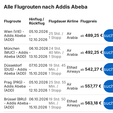
Alle Flugrouten nach Addis Abeba
Hinflug /
Flugroute
Flugdauer
Airline
Flugpreis
Rückflug
Wien (VIE) -
05.10.2026
25 Std. /
Air
489,25 €
suc
Addis Abeba
-
ab
1 Stopp
Arabia
(ADD)
12.10.2026
München
06.10.2026
24 Std.
Air
492,25 €
suc
(MUC) - Addis
-
40 Min. /
ab
Arabia
Abeba (ADD)
13.10.2026
1 Stopp
Düsseldorf
07.10.2026
19 Std. 45
Etihad
542,27 €
suc
(DUS) - Addis
-
Min. /
ab
Airways
Abeba (ADD)
15.10.2026
1 Stopp
Prag (PRG) -
05.10.2026
25 Std. 55
Air
557,77 €
suc
Addis Abeba
-
Min. /
ab
Arabia
(ADD)
12.10.2026
1 Stopp
Brüssel (BRU)
06.10.2026
19 Std. 50
Etihad
563,18 €
suc
- Addis Abeba
-
Min. /
ab
Airways
(ADD)
15.10.2026
1 Stopp