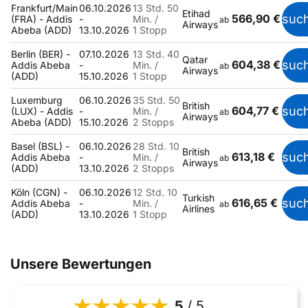
Frankfurt/Main
06.10.2026
13 Std. 50
Etihad
566,90 €
suc
(FRA) - Addis
-
Min. /
ab
Airways
Abeba (ADD)
13.10.2026
1 Stopp
Berlin (BER) -
07.10.2026
13 Std. 40
Qatar
604,38 €
suc
Addis Abeba
-
Min. /
ab
Airways
(ADD)
15.10.2026
1 Stopp
Luxemburg
06.10.2026
35 Std. 50
British
604,77 €
suc
(LUX) - Addis
-
Min. /
ab
Airways
Abeba (ADD)
15.10.2026
2 Stopps
Basel (BSL) -
06.10.2026
28 Std. 10
British
613,18 €
suc
Addis Abeba
-
Min. /
ab
Airways
(ADD)
13.10.2026
2 Stopps
Köln (CGN) -
06.10.2026
12 Std. 10
Turkish
616,65 €
suc
Addis Abeba
-
Min. /
ab
Airlines
(ADD)
13.10.2026
1 Stopp
Unsere Bewertungen
5
/ 5