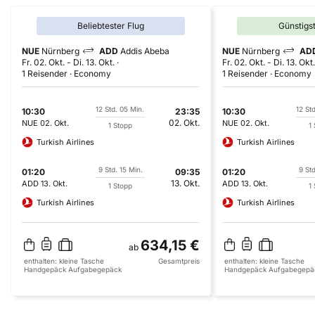
Beliebtester Flug
Günstigs
NUE
Nürnberg
ADD
Addis Abeba
NUE
Nürnberg
AD
Fr. 02. Okt.
-
Di. 13. Okt.
Fr. 02. Okt.
-
Di. 13. Okt.
1 Reisender
Economy
1 Reisender
Economy
12 Std. 05 Min.
12 St
10:30
23:35
10:30
02. Okt.
NUE
02. Okt.
NUE
02. Okt.
1 Stopp
1
Turkish Airlines
Turkish Airlines
9 Std. 15 Min.
9 Std
01:20
09:35
01:20
13. Okt.
ADD
13. Okt.
ADD
13. Okt.
1 Stopp
1
Turkish Airlines
Turkish Airlines
634,15 €
ab
enthalten:
kleine Tasche
Gesamtpreis
enthalten:
kleine Tasche
Handgepäck
Aufgabegepäck
Handgepäck
Aufgabegepä