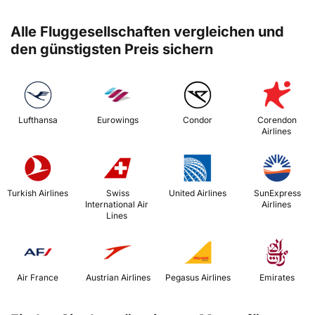
Alle Fluggesellschaften vergleichen und
den günstigsten Preis sichern
 Lufthansa 
 Eurowings 
 Condor 
 Corendon 
Airlines 
 Turkish Airlines 
 Swiss 
 United Airlines 
 SunExpress 
International Air 
Airlines 
Lines 
 Air France 
 Austrian Airlines 
 Pegasus Airlines 
 Emirates 