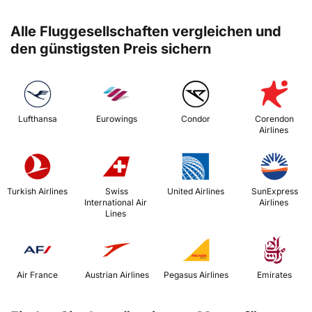
Alle Fluggesellschaften vergleichen und
den günstigsten Preis sichern
 Lufthansa 
 Eurowings 
 Condor 
 Corendon 
Airlines 
 Turkish Airlines 
 Swiss 
 United Airlines 
 SunExpress 
International Air 
Airlines 
Lines 
 Air France 
 Austrian Airlines 
 Pegasus Airlines 
 Emirates 