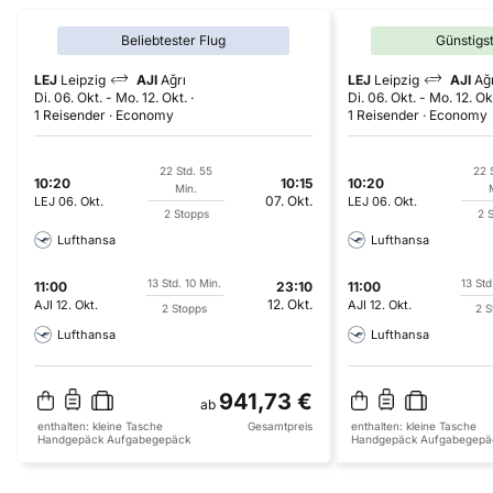
Beliebtester Flug
Günstigs
LEJ
Leipzig
AJI
Ağrı
LEJ
Leipzig
AJI
Ağ
Di. 06. Okt.
-
Mo. 12. Okt.
Di. 06. Okt.
-
Mo. 12. Ok
1 Reisender
Economy
1 Reisender
Economy
22 Std. 55
22 
10:20
10:15
10:20
Min.
07. Okt.
LEJ
06. Okt.
LEJ
06. Okt.
2 Stopps
2 
Lufthansa
Lufthansa
13 Std. 10 Min.
13 Std
11:00
23:10
11:00
12. Okt.
AJI
12. Okt.
AJI
12. Okt.
2 Stopps
2 S
Lufthansa
Lufthansa
941,73 €
ab
enthalten:
kleine Tasche
Gesamtpreis
enthalten:
kleine Tasche
Handgepäck
Aufgabegepäck
Handgepäck
Aufgabegepä