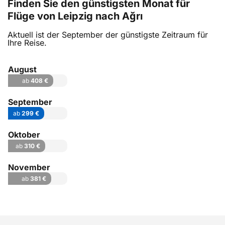
Finden Sie den günstigsten Monat für
Flüge von Leipzig nach Ağrı
Aktuell ist der September der günstigste Zeitraum für
Ihre Reise.
August
ab
408 €
September
ab
299 €
Oktober
ab
310 €
November
ab
381 €