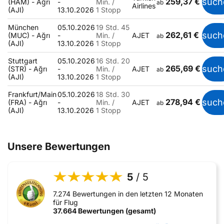
259,37 €
such
(HAM) - Ağrı
-
Min. /
ab
Airlines
(AJI)
13.10.2026
1 Stopp
München
05.10.2026
19 Std. 45
262,61 €
such
(MUC) - Ağrı
-
Min. /
AJET
ab
(AJI)
13.10.2026
1 Stopp
Stuttgart
05.10.2026
16 Std. 20
265,69 €
such
(STR) - Ağrı
-
Min. /
AJET
ab
(AJI)
13.10.2026
1 Stopp
Frankfurt/Main
05.10.2026
18 Std. 30
278,94 €
such
(FRA) - Ağrı
-
Min. /
AJET
ab
(AJI)
13.10.2026
1 Stopp
Unsere Bewertungen
5
/ 5
7.274 Bewertungen in den letzten 12 Monaten
für Flug
37.664 Bewertungen (gesamt)