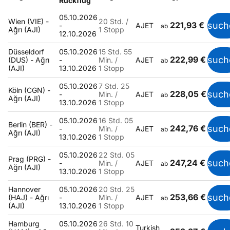
Rückflug
05.10.2026
Wien (VIE) -
20 Std. /
221,93 €
such
-
AJET
ab
Ağrı (AJI)
1 Stopp
12.10.2026
Düsseldorf
05.10.2026
15 Std. 55
222,99 €
such
(DUS) - Ağrı
-
Min. /
AJET
ab
(AJI)
13.10.2026
1 Stopp
05.10.2026
7 Std. 25
Köln (CGN) -
228,05 €
such
-
Min. /
AJET
ab
Ağrı (AJI)
13.10.2026
1 Stopp
05.10.2026
16 Std. 05
Berlin (BER) -
242,76 €
such
-
Min. /
AJET
ab
Ağrı (AJI)
13.10.2026
1 Stopp
05.10.2026
22 Std. 05
Prag (PRG) -
247,24 €
such
-
Min. /
AJET
ab
Ağrı (AJI)
13.10.2026
1 Stopp
Hannover
05.10.2026
20 Std. 25
253,66 €
such
(HAJ) - Ağrı
-
Min. /
AJET
ab
(AJI)
13.10.2026
1 Stopp
Hamburg
05.10.2026
26 Std. 10
Turkish