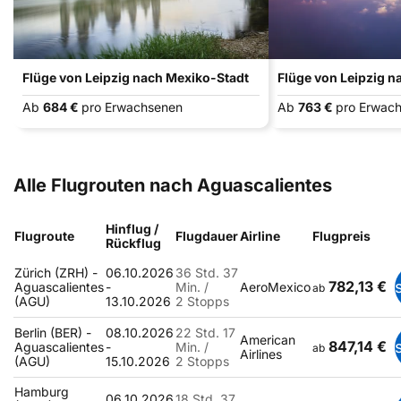
Flüge von Leipzig nach Mexiko-Stadt
Flüge von Leipzig n
Ab
684 €
pro Erwachsenen
Ab
763 €
pro Erwac
Alle Flugrouten nach Aguascalientes
Hinflug /
Flugroute
Flugdauer
Airline
Flugpreis
Rückflug
Zürich (ZRH) -
06.10.2026
36 Std. 37
782,13 €
Aguascalientes
-
Min. /
AeroMexico
ab
(AGU)
13.10.2026
2 Stopps
Berlin (BER) -
08.10.2026
22 Std. 17
American
847,14 €
Aguascalientes
-
Min. /
ab
Airlines
(AGU)
15.10.2026
2 Stopps
Hamburg
06.10.2026
18 Std. 37