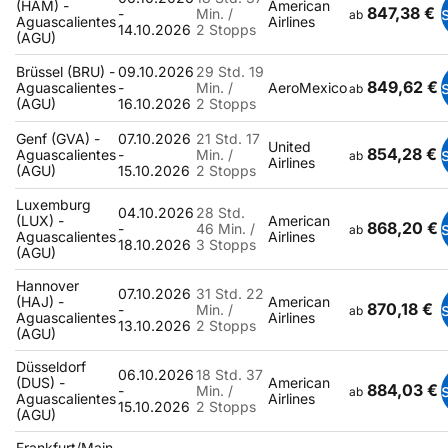
(HAM) -
American
847,38 €
-
Min. /
ab
Aguascalientes
Airlines
14.10.2026
2 Stopps
(AGU)
Brüssel (BRU) -
09.10.2026
29 Std. 19
849,62 €
Aguascalientes
-
Min. /
AeroMexico
ab
(AGU)
16.10.2026
2 Stopps
Genf (GVA) -
07.10.2026
21 Std. 17
United
854,28 €
Aguascalientes
-
Min. /
ab
Airlines
(AGU)
15.10.2026
2 Stopps
Luxemburg
04.10.2026
28 Std.
(LUX) -
American
868,20 €
-
46 Min. /
ab
Aguascalientes
Airlines
18.10.2026
3 Stopps
(AGU)
Hannover
07.10.2026
31 Std. 22
(HAJ) -
American
870,18 €
-
Min. /
ab
Aguascalientes
Airlines
13.10.2026
2 Stopps
(AGU)
Düsseldorf
06.10.2026
18 Std. 37
(DUS) -
American
884,03 €
-
Min. /
ab
Aguascalientes
Airlines
15.10.2026
2 Stopps
(AGU)
Frankfurt/Main