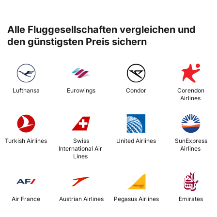
Alle Fluggesellschaften vergleichen und
den günstigsten Preis sichern
 Lufthansa 
 Eurowings 
 Condor 
 Corendon 
Airlines 
 Turkish Airlines 
 Swiss 
 United Airlines 
 SunExpress 
International Air 
Airlines 
Lines 
 Air France 
 Austrian Airlines 
 Pegasus Airlines 
 Emirates 