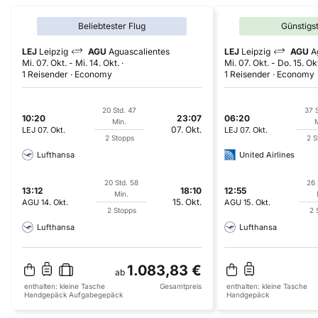
Beliebtester Flug
Günstigs
LEJ
Leipzig
AGU
Aguascalientes
LEJ
Leipzig
AGU
A
Mi. 07. Okt.
-
Mi. 14. Okt.
Mi. 07. Okt.
-
Do. 15. Ok
1 Reisender
Economy
1 Reisender
Economy
20 Std. 47
37 S
10:20
23:07
06:20
Min.
M
07. Okt.
LEJ
07. Okt.
LEJ
07. Okt.
2 Stopps
2 S
Lufthansa
United Airlines
20 Std. 58
26 
13:12
18:10
12:55
Min.
15. Okt.
AGU
14. Okt.
AGU
15. Okt.
2 Stopps
2 
Lufthansa
Lufthansa
1.083,83 €
ab
enthalten:
kleine Tasche
Gesamtpreis
enthalten:
kleine Tasche
Handgepäck
Aufgabegepäck
Handgepäck