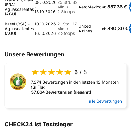
08.10.2026
25 Std. 32
(FRA) -
887,36 €
-
Min. /
AeroMexico
ab
Aguascalientes
15.10.2026
2 Stopps
(AGU)
Basel (BSL) -
10.10.2026
21 Std. 27
United
890,30 €
Aguascalientes
-
Min. /
ab
Airlines
(AGU)
16.10.2026
2 Stopps
Unsere Bewertungen
5
/ 5
7.274 Bewertungen in den letzten 12 Monaten
für Flug
37.664 Bewertungen (gesamt)
alle Bewertungen
CHECK24 ist Testsieger