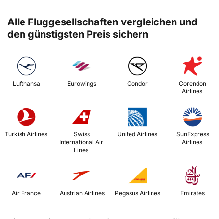
Alle Fluggesellschaften vergleichen und
den günstigsten Preis sichern
 Lufthansa 
 Eurowings 
 Condor 
 Corendon 
Airlines 
 Turkish Airlines 
 Swiss 
 United Airlines 
 SunExpress 
International Air 
Airlines 
Lines 
 Air France 
 Austrian Airlines 
 Pegasus Airlines 
 Emirates 