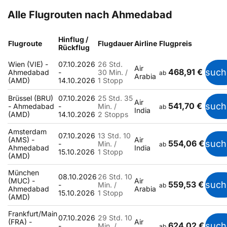
Alle Flugrouten nach Ahmedabad
Hinflug /
Flugroute
Flugdauer
Airline
Flugpreis
Rückflug
Wien (VIE) -
07.10.2026
26 Std.
Air
468,91 €
such
Ahmedabad
-
30 Min. /
ab
Arabia
(AMD)
14.10.2026
1 Stopp
Brüssel (BRU)
07.10.2026
25 Std. 35
Air
541,70 €
such
- Ahmedabad
-
Min. /
ab
India
(AMD)
14.10.2026
2 Stopps
Amsterdam
07.10.2026
13 Std. 10
(AMS) -
Air
554,06 €
such
-
Min. /
ab
Ahmedabad
India
15.10.2026
1 Stopp
(AMD)
München
08.10.2026
26 Std. 10
(MUC) -
Air
559,53 €
such
-
Min. /
ab
Ahmedabad
Arabia
15.10.2026
1 Stopp
(AMD)
Frankfurt/Main
07.10.2026
29 Std. 10
(FRA) -
Air
624,02 €
such
-
Min. /
ab