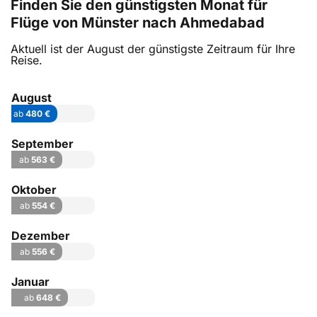
Finden Sie den günstigsten Monat für
Flüge von Münster nach Ahmedabad
Aktuell ist der August der günstigste Zeitraum für Ihre
Reise.
August
ab
480 €
September
ab
563 €
Oktober
ab
554 €
Dezember
ab
556 €
Januar
ab
648 €