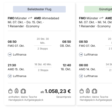
Beliebtester Flug
Günstigs
FMO
Münster
AMD
Ahmedabad
FMO
Münster
AM
Mi. 07. Okt.
-
Do. 15. Okt.
Mi. 07. Okt.
-
Mi. 14. Okt
1 Reisender
Economy
1 Reisender
Economy
20 Std. 30
20 
08:50
08:50
08:50
Min.
08. Okt.
FMO
07. Okt.
FMO
07. Okt.
2 Stopps
2 
Lufthansa
Lufthansa
18 Std. 40 Min.
34 St
21:30
12:40
06:00
16. Okt.
AMD
15. Okt.
AMD
14. Okt.
2 Stopps
2 
Lufthansa
Lufthansa
1.058,23 €
ab
enthalten:
kleine Tasche
Gesamtpreis
enthalten:
kleine Tasche
Handgepäck
Aufgabegepäck
Handgepäck
Aufgabegepä