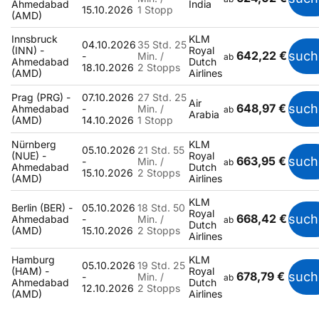
Ahmedabad
India
15.10.2026
1 Stopp
(AMD)
Innsbruck
KLM
04.10.2026
35 Std. 25
(INN) -
Royal
642,22 €
such
-
Min. /
ab
Ahmedabad
Dutch
18.10.2026
2 Stopps
(AMD)
Airlines
Prag (PRG) -
07.10.2026
27 Std. 25
Air
648,97 €
such
Ahmedabad
-
Min. /
ab
Arabia
(AMD)
14.10.2026
1 Stopp
Nürnberg
KLM
05.10.2026
21 Std. 55
(NUE) -
Royal
663,95 €
such
-
Min. /
ab
Ahmedabad
Dutch
15.10.2026
2 Stopps
(AMD)
Airlines
KLM
Berlin (BER) -
05.10.2026
18 Std. 50
Royal
668,42 €
such
Ahmedabad
-
Min. /
ab
Dutch
(AMD)
15.10.2026
2 Stopps
Airlines
Hamburg
KLM
05.10.2026
19 Std. 25
(HAM) -
Royal
678,79 €
such
-
Min. /
ab
Ahmedabad
Dutch
12.10.2026
2 Stopps
(AMD)
Airlines