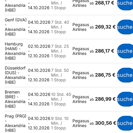
-
Pegasus
268,17 €
suche
-
Min. /
ab
Alexandria
Airlines
14.10.2026
1 Stopp
(HBE)
Genf (GVA)
04.10.2026
7 Std. 40
-
Pegasus
269,32 €
suche
-
Min. /
ab
Alexandria
Airlines
14.10.2026
1 Stopp
(HBE)
Hamburg
02.10.2026
7 Std. 25
(HAM) -
Pegasus
286,17 €
suche
-
Min. /
ab
Alexandria
Airlines
12.10.2026
1 Stopp
(HBE)
Düsseldorf
04.10.2026
7 Std. 50
(DUS) -
Pegasus
286,75 €
suche
-
Min. /
ab
Alexandria
Airlines
12.10.2026
1 Stopp
(HBE)
Bremen
04.10.2026
10 Std. 40
(BRE) -
Pegasus
286,99 €
suche
-
Min. /
ab
Alexandria
Airlines
14.10.2026
1 Stopp
(HBE)
Prag (PRG)
04.10.2026
9 Std. 10
-
Pegasus
300,56 €
suche
-
Min. /
ab
Alexandria
Airlines
12.10.2026
1 Stopp
(HBE)