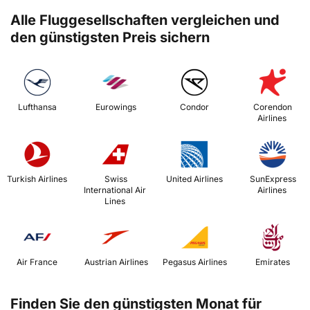
Alle Fluggesellschaften vergleichen und
den günstigsten Preis sichern
 Lufthansa 
 Eurowings 
 Condor 
 Corendon 
Airlines 
 Turkish Airlines 
 Swiss 
 United Airlines 
 SunExpress 
International Air 
Airlines 
Lines 
 Air France 
 Austrian Airlines 
 Pegasus Airlines 
 Emirates 
Finden Sie den günstigsten Monat für