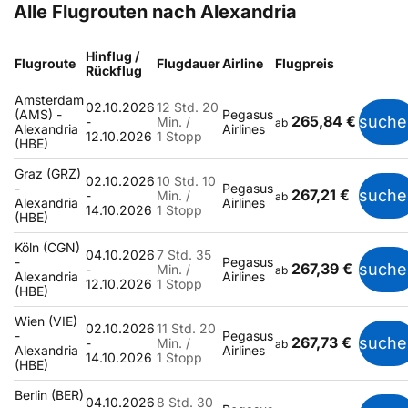
Alle Flugrouten nach Alexandria
Hinflug /
Flugroute
Flugdauer
Airline
Flugpreis
Rückflug
Amsterdam
02.10.2026
12 Std. 20
(AMS) -
Pegasus
265,84 €
suche
-
Min. /
ab
Alexandria
Airlines
12.10.2026
1 Stopp
(HBE)
Graz (GRZ)
02.10.2026
10 Std. 10
-
Pegasus
267,21 €
suche
-
Min. /
ab
Alexandria
Airlines
14.10.2026
1 Stopp
(HBE)
Köln (CGN)
04.10.2026
7 Std. 35
-
Pegasus
267,39 €
suche
-
Min. /
ab
Alexandria
Airlines
12.10.2026
1 Stopp
(HBE)
Wien (VIE)
02.10.2026
11 Std. 20
-
Pegasus
267,73 €
suche
-
Min. /
ab
Alexandria
Airlines
14.10.2026
1 Stopp
(HBE)
Berlin (BER)
04.10.2026
8 Std. 30