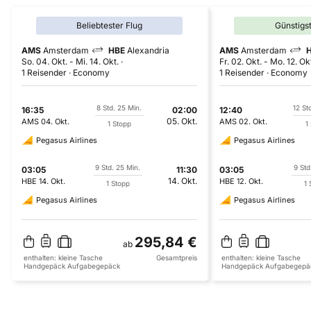
Beliebtester Flug
Günstigs
AMS
Amsterdam
HBE
Alexandria
AMS
Amsterdam
So. 04. Okt.
-
Mi. 14. Okt.
Fr. 02. Okt.
-
Mo. 12. Ok
1 Reisender
Economy
1 Reisender
Economy
8 Std. 25 Min.
12 St
16:35
02:00
12:40
05. Okt.
AMS
04. Okt.
AMS
02. Okt.
1 Stopp
1
Pegasus Airlines
Pegasus Airlines
9 Std. 25 Min.
9 Std
03:05
11:30
03:05
14. Okt.
HBE
14. Okt.
HBE
12. Okt.
1 Stopp
1 
Pegasus Airlines
Pegasus Airlines
295,84 €
ab
enthalten:
kleine Tasche
Gesamtpreis
enthalten:
kleine Tasche
Handgepäck
Aufgabegepäck
Handgepäck
Aufgabegepä