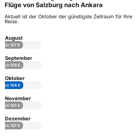
Flüge von Salzburg nach Ankara
Aktuell ist der Oktober der günstigste Zeitraum für Ihre
Reise.
August
ab
127 €
September
ab
124 €
Oktober
ab
124 €
November
ab
137 €
Dezember
ab
137 €