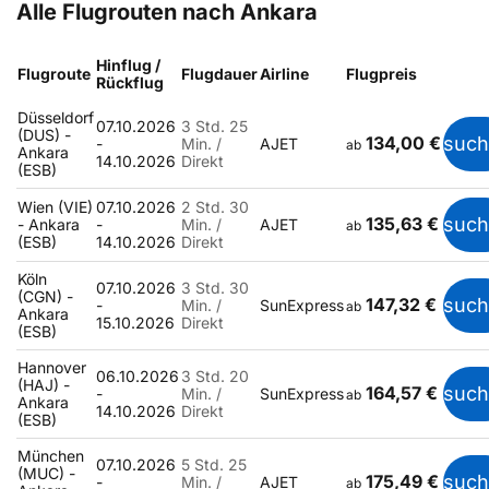
Alle Flugrouten nach Ankara
Hinflug /
Flugroute
Flugdauer
Airline
Flugpreis
Rückflug
Düsseldorf
07.10.2026
3 Std. 25
(DUS) -
134,00 €
suc
-
Min. /
AJET
ab
Ankara
14.10.2026
Direkt
(ESB)
Wien (VIE)
07.10.2026
2 Std. 30
135,63 €
suc
- Ankara
-
Min. /
AJET
ab
(ESB)
14.10.2026
Direkt
Köln
07.10.2026
3 Std. 30
(CGN) -
147,32 €
suc
-
Min. /
SunExpress
ab
Ankara
15.10.2026
Direkt
(ESB)
Hannover
06.10.2026
3 Std. 20
(HAJ) -
164,57 €
suc
-
Min. /
SunExpress
ab
Ankara
14.10.2026
Direkt
(ESB)
München
07.10.2026
5 Std. 25
(MUC) -
175,49 €
suc
-
Min. /
AJET
ab