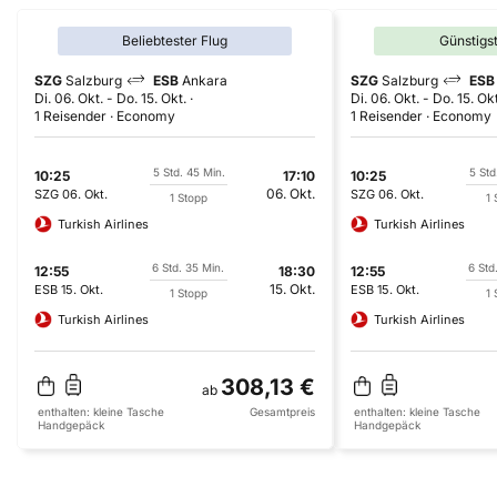
Beliebtester Flug
Günstigs
SZG
Salzburg
ESB
Ankara
SZG
Salzburg
ESB
Di. 06. Okt.
-
Do. 15. Okt.
Di. 06. Okt.
-
Do. 15. Okt
1 Reisender
Economy
1 Reisender
Economy
5 Std. 45 Min.
5 Std
10:25
17:10
10:25
06. Okt.
SZG
06. Okt.
SZG
06. Okt.
1 Stopp
1 
Turkish Airlines
Turkish Airlines
6 Std. 35 Min.
6 Std
12:55
18:30
12:55
15. Okt.
ESB
15. Okt.
ESB
15. Okt.
1 Stopp
1 
Turkish Airlines
Turkish Airlines
308,13 €
ab
enthalten:
kleine Tasche
Gesamtpreis
enthalten:
kleine Tasche
Handgepäck
Handgepäck