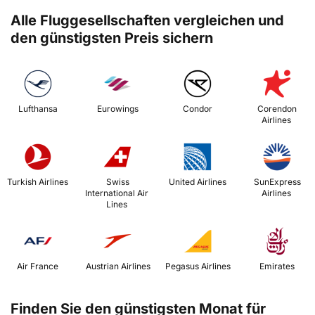
Alle Fluggesellschaften vergleichen und
den günstigsten Preis sichern
 Lufthansa 
 Eurowings 
 Condor 
 Corendon 
Airlines 
 Turkish Airlines 
 Swiss 
 United Airlines 
 SunExpress 
International Air 
Airlines 
Lines 
 Air France 
 Austrian Airlines 
 Pegasus Airlines 
 Emirates 
Finden Sie den günstigsten Monat für