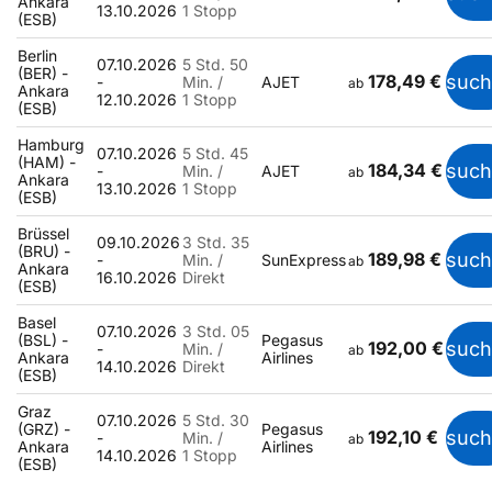
Ankara
13.10.2026
1 Stopp
(ESB)
Berlin
07.10.2026
5 Std. 50
(BER) -
178,49 €
suc
-
Min. /
AJET
ab
Ankara
12.10.2026
1 Stopp
(ESB)
Hamburg
07.10.2026
5 Std. 45
(HAM) -
184,34 €
suc
-
Min. /
AJET
ab
Ankara
13.10.2026
1 Stopp
(ESB)
Brüssel
09.10.2026
3 Std. 35
(BRU) -
189,98 €
suc
-
Min. /
SunExpress
ab
Ankara
16.10.2026
Direkt
(ESB)
Basel
07.10.2026
3 Std. 05
(BSL) -
Pegasus
192,00 €
suc
-
Min. /
ab
Ankara
Airlines
14.10.2026
Direkt
(ESB)
Graz
07.10.2026
5 Std. 30
(GRZ) -
Pegasus
192,10 €
suc
-
Min. /
ab
Ankara
Airlines
14.10.2026
1 Stopp
(ESB)