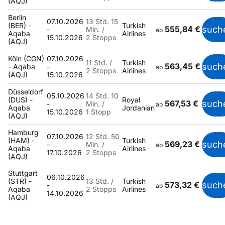
(AQJ)
Berlin
07.10.2026
13 Std. 15
(BER) -
Turkish
555,84 €
such
-
Min. /
ab
Aqaba
Airlines
15.10.2026
2 Stopps
(AQJ)
Köln (CGN)
07.10.2026
11 Std. /
Turkish
563,45 €
such
- Aqaba
-
ab
2 Stopps
Airlines
(AQJ)
15.10.2026
Düsseldorf
05.10.2026
14 Std. 10
(DUS) -
Royal
567,53 €
such
-
Min. /
ab
Aqaba
Jordanian
15.10.2026
1 Stopp
(AQJ)
Hamburg
07.10.2026
12 Std. 50
(HAM) -
Turkish
569,23 €
such
-
Min. /
ab
Aqaba
Airlines
17.10.2026
2 Stopps
(AQJ)
Stuttgart
06.10.2026
(STR) -
13 Std. /
Turkish
573,32 €
such
-
ab
Aqaba
2 Stopps
Airlines
14.10.2026
(AQJ)