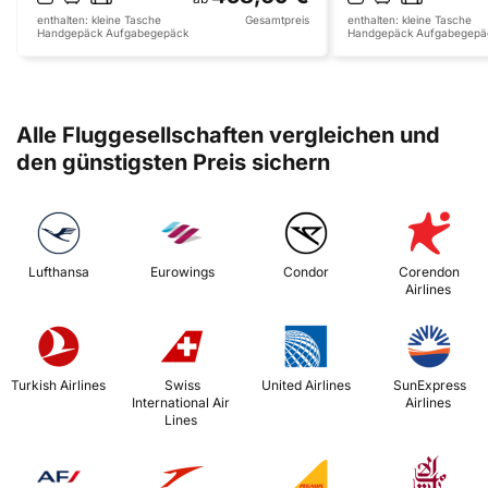
enthalten:
kleine Tasche
Gesamtpreis
enthalten:
kleine Tasche
Handgepäck
Aufgabegepäck
Handgepäck
Aufgabegepä
Alle Fluggesellschaften vergleichen und
den günstigsten Preis sichern
 Lufthansa 
 Eurowings 
 Condor 
 Corendon 
Airlines 
 Turkish Airlines 
 Swiss 
 United Airlines 
 SunExpress 
International Air 
Airlines 
Lines 