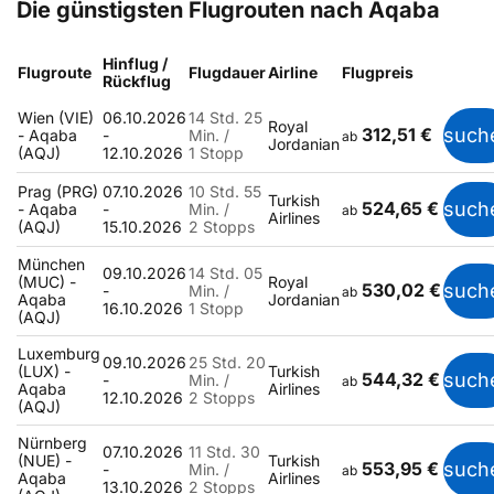
Die günstigsten Flugrouten nach Aqaba
Hinflug /
Flugroute
Flugdauer
Airline
Flugpreis
Rückflug
Wien (VIE)
06.10.2026
14 Std. 25
Royal
312,51 €
such
- Aqaba
-
Min. /
ab
Jordanian
(AQJ)
12.10.2026
1 Stopp
Prag (PRG)
07.10.2026
10 Std. 55
Turkish
524,65 €
such
- Aqaba
-
Min. /
ab
Airlines
(AQJ)
15.10.2026
2 Stopps
München
09.10.2026
14 Std. 05
(MUC) -
Royal
530,02 €
such
-
Min. /
ab
Aqaba
Jordanian
16.10.2026
1 Stopp
(AQJ)
Luxemburg
09.10.2026
25 Std. 20
(LUX) -
Turkish
544,32 €
such
-
Min. /
ab
Aqaba
Airlines
12.10.2026
2 Stopps
(AQJ)
Nürnberg
07.10.2026
11 Std. 30
(NUE) -
Turkish
553,95 €
such
-
Min. /
ab
Aqaba
Airlines
13.10.2026
2 Stopps