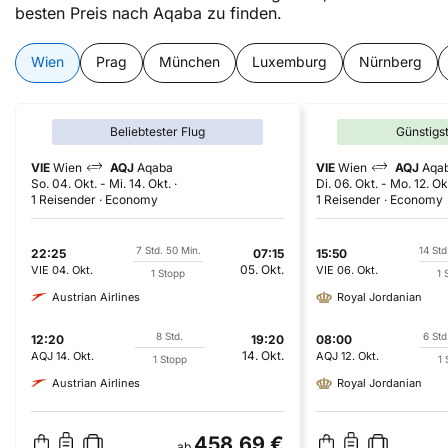
besten Preis nach Aqaba zu finden.
Wien
Prag
München
Luxemburg
Nürnberg
Beliebtester Flug
Günstigs
VIE
Wien
AQJ
Aqaba
VIE
Wien
AQJ
Aqa
So. 04. Okt.
-
Mi. 14. Okt.
Di. 06. Okt.
-
Mo. 12. Ok
1 Reisender
Economy
1 Reisender
Economy
7 Std. 50 Min.
14 Std
22:25
07:15
15:50
05. Okt.
VIE
04. Okt.
VIE
06. Okt.
1 Stopp
1 
Austrian Airlines
Royal Jordanian
8 Std.
6 Std
12:20
19:20
08:00
14. Okt.
AQJ
14. Okt.
AQJ
12. Okt.
1 Stopp
1 
Austrian Airlines
Royal Jordanian
458,69 €
ab