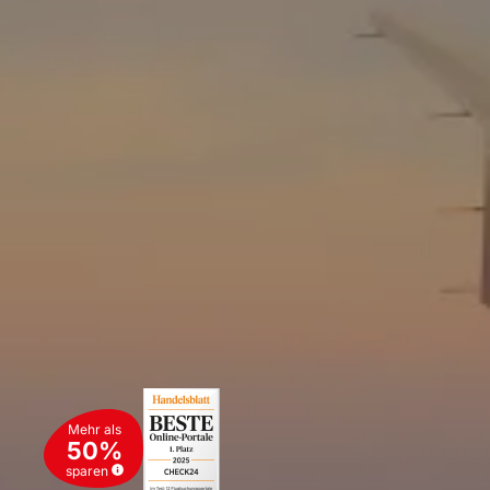
Mehr als
50%
sparen