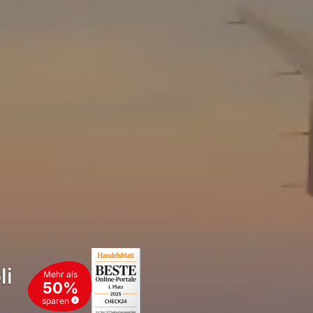
li
Mehr als
50%
sparen