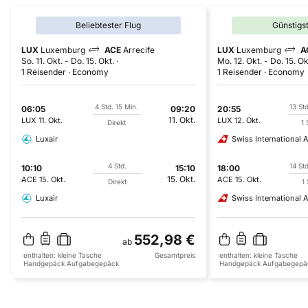
Beliebtester Flug
Günstigs
LUX
Luxemburg
ACE
Arrecife
LUX
Luxemburg
A
So. 11. Okt.
-
Do. 15. Okt.
Mo. 12. Okt.
-
Do. 15. Ok
1 Reisender
Economy
1 Reisender
Economy
4 Std. 15 Min.
13 St
06:05
09:20
20:55
11. Okt.
LUX
11. Okt.
LUX
12. Okt.
Direkt
1 
Luxair
Swiss International A
4 Std.
14 St
10:10
15:10
18:00
15. Okt.
ACE
15. Okt.
ACE
15. Okt.
Direkt
1
Luxair
Swiss International A
552,98 €
ab
enthalten:
kleine Tasche
Gesamtpreis
enthalten:
kleine Tasche
Handgepäck
Aufgabegepäck
Handgepäck
Aufgabegepä