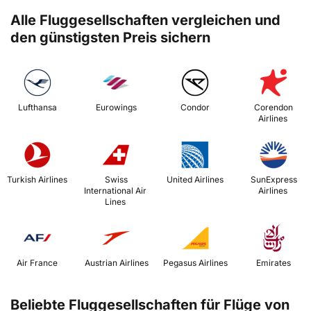
Alle Fluggesellschaften vergleichen und
den günstigsten Preis sichern
 Lufthansa 
 Eurowings 
 Condor 
 Corendon 
Airlines 
 Turkish Airlines 
 Swiss 
 United Airlines 
 SunExpress 
International Air 
Airlines 
Lines 
 Air France 
 Austrian Airlines 
 Pegasus Airlines 
 Emirates 
Beliebte Fluggesellschaften für Flüge von