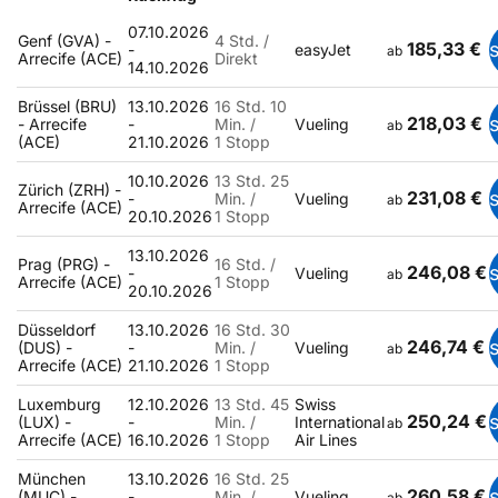
07.10.2026
Genf (GVA) -
4 Std. /
185,33 €
-
easyJet
ab
Arrecife (ACE)
Direkt
14.10.2026
Brüssel (BRU)
13.10.2026
16 Std. 10
218,03 €
- Arrecife
-
Min. /
Vueling
ab
(ACE)
21.10.2026
1 Stopp
10.10.2026
13 Std. 25
Zürich (ZRH) -
231,08 €
-
Min. /
Vueling
ab
Arrecife (ACE)
20.10.2026
1 Stopp
13.10.2026
Prag (PRG) -
16 Std. /
246,08 €
-
Vueling
ab
Arrecife (ACE)
1 Stopp
20.10.2026
Düsseldorf
13.10.2026
16 Std. 30
246,74 €
(DUS) -
-
Min. /
Vueling
ab
Arrecife (ACE)
21.10.2026
1 Stopp
Luxemburg
12.10.2026
13 Std. 45
Swiss
250,24 €
(LUX) -
-
Min. /
International
ab
Arrecife (ACE)
16.10.2026
1 Stopp
Air Lines
München
13.10.2026
16 Std. 25
260,58 €
(MUC) -
-
Min. /
Vueling
ab