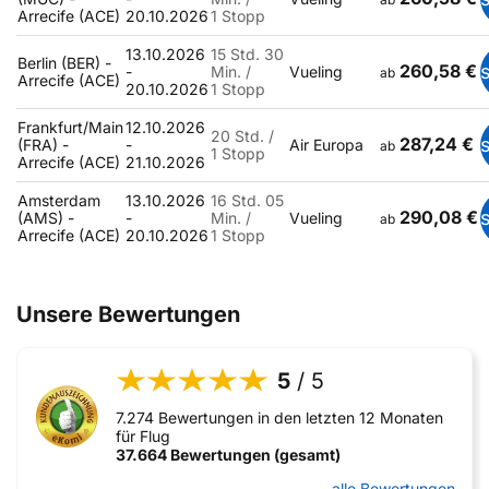
Arrecife (ACE)
20.10.2026
1 Stopp
13.10.2026
15 Std. 30
Berlin (BER) -
260,58 €
-
Min. /
Vueling
ab
Arrecife (ACE)
20.10.2026
1 Stopp
Frankfurt/Main
12.10.2026
20 Std. /
287,24 €
(FRA) -
-
Air Europa
ab
1 Stopp
Arrecife (ACE)
21.10.2026
Amsterdam
13.10.2026
16 Std. 05
290,08 €
(AMS) -
-
Min. /
Vueling
ab
Arrecife (ACE)
20.10.2026
1 Stopp
Unsere Bewertungen
5
/ 5
7.274 Bewertungen in den letzten 12 Monaten
für Flug
37.664 Bewertungen (gesamt)
alle Bewertungen