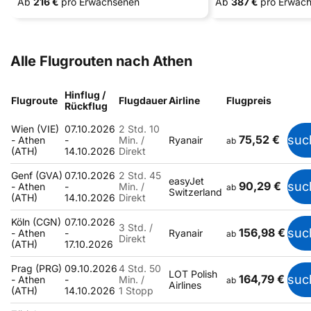
Ab
216 €
pro Erwachsenen
Ab
387 €
pro Erwac
Alle Flugrouten nach Athen
Hinflug /
Flugroute
Flugdauer
Airline
Flugpreis
Rückflug
Wien (VIE)
07.10.2026
2 Std. 10
75,52 €
suc
- Athen
-
Min. /
Ryanair
ab
(ATH)
14.10.2026
Direkt
Genf (GVA)
07.10.2026
2 Std. 45
easyJet
90,29 €
suc
- Athen
-
Min. /
ab
Switzerland
(ATH)
14.10.2026
Direkt
Köln (CGN)
07.10.2026
3 Std. /
156,98 €
suc
- Athen
-
Ryanair
ab
Direkt
(ATH)
17.10.2026
Prag (PRG)
09.10.2026
4 Std. 50
LOT Polish
164,79 €
suc
- Athen
-
Min. /
ab
Airlines
(ATH)
14.10.2026
1 Stopp