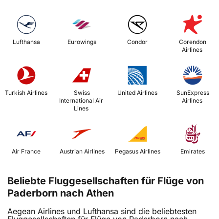
 Lufthansa 
 Eurowings 
 Condor 
 Corendon 
Airlines 
 Turkish Airlines 
 Swiss 
 United Airlines 
 SunExpress 
International Air 
Airlines 
Lines 
 Air France 
 Austrian Airlines 
 Pegasus Airlines 
 Emirates 
Beliebte Fluggesellschaften für Flüge von
Paderborn nach Athen
Aegean Airlines und Lufthansa sind die beliebtesten