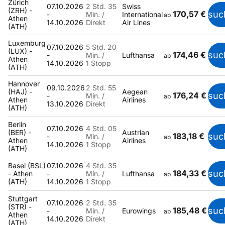
Zürich
07.10.2026
2 Std. 35
Swiss
(ZRH) -
170,57 €
suc
-
Min. /
International
ab
Athen
14.10.2026
Direkt
Air Lines
(ATH)
Luxemburg
07.10.2026
5 Std. 20
(LUX) -
174,46 €
suc
-
Min. /
Lufthansa
ab
Athen
14.10.2026
1 Stopp
(ATH)
Hannover
09.10.2026
2 Std. 55
(HAJ) -
Aegean
176,24 €
suc
-
Min. /
ab
Athen
Airlines
13.10.2026
Direkt
(ATH)
Berlin
07.10.2026
4 Std. 05
(BER) -
Austrian
183,18 €
suc
-
Min. /
ab
Athen
Airlines
14.10.2026
1 Stopp
(ATH)
Basel (BSL)
07.10.2026
4 Std. 35
184,33 €
suc
- Athen
-
Min. /
Lufthansa
ab
(ATH)
14.10.2026
1 Stopp
Stuttgart
07.10.2026
2 Std. 35
(STR) -
185,48 €
suc
-
Min. /
Eurowings
ab
Athen
14.10.2026
Direkt
(ATH)