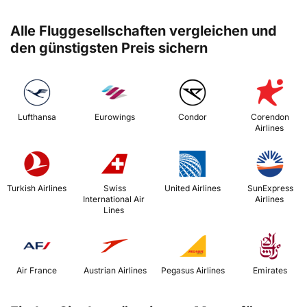
Alle Fluggesellschaften vergleichen und
den günstigsten Preis sichern
 Lufthansa 
 Eurowings 
 Condor 
 Corendon 
Airlines 
 Turkish Airlines 
 Swiss 
 United Airlines 
 SunExpress 
International Air 
Airlines 
Lines 
 Air France 
 Austrian Airlines 
 Pegasus Airlines 
 Emirates 