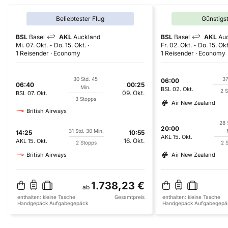
Beliebtester Flug
Günstigs
BSL
Basel
AKL
Auckland
BSL
Basel
AKL
Au
Mi. 07. Okt.
-
Do. 15. Okt.
Fr. 02. Okt.
-
Do. 15. Okt
1 Reisender
Economy
1 Reisender
Economy
30 Std. 45
37
06:00
06:40
00:25
Min.
BSL
02. Okt.
2 
09. Okt.
BSL
07. Okt.
3 Stopps
Air New Zealand
British Airways
28 
20:00
31 Std. 30 Min.
14:25
10:55
AKL
15. Okt.
16. Okt.
AKL
15. Okt.
2 Stopps
2 
British Airways
Air New Zealand
1.738,23 €
ab
enthalten:
kleine Tasche
Gesamtpreis
enthalten:
kleine Tasche
Handgepäck
Aufgabegepäck
Handgepäck
Aufgabegepä