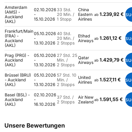
Amsterdam
02.10.2026
33 Std.
China
(AMS) -
1.239,92 €
su
-
20 Min. /
Eastern
ab
Auckland
15.10.2026
1 Stopp
Airlines
(AKL)
Frankfurt/Main
05.10.2026
40 Std.
(FRA) -
Etihad
1.261,12 €
su
-
20 Min. /
ab
Auckland
Airways
13.10.2026
2 Stopps
(AKL)
Prag (PRG) -
05.10.2026
27 Std. 25
Qatar
1.429,79 €
su
Auckland
-
Min. /
ab
Airways
(AKL)
13.10.2026
2 Stopps
Brüssel (BRU)
05.10.2026
57 Std. 10
United
1.527,11 €
su
- Auckland
-
Min. /
ab
Airlines
(AKL)
13.10.2026
2 Stopps
Basel (BSL) -
02.10.2026
37 Std. /
Air New
1.591,55 €
su
Auckland
-
ab
2 Stopps
Zealand
(AKL)
16.10.2026
Unsere Bewertungen