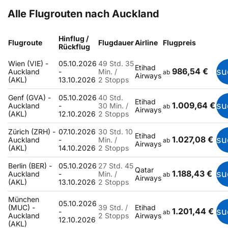
Alle Flugrouten nach Auckland
Hinflug /
Flugroute
Flugdauer
Airline
Flugpreis
Rückflug
Wien (VIE) -
05.10.2026
49 Std. 35
Etihad
986,54 €
su
Auckland
-
Min. /
ab
Airways
(AKL)
13.10.2026
2 Stopps
Genf (GVA) -
05.10.2026
40 Std.
Etihad
1.009,64 €
su
Auckland
-
30 Min. /
ab
Airways
(AKL)
12.10.2026
2 Stopps
Zürich (ZRH) -
07.10.2026
30 Std. 10
Etihad
1.027,08 €
su
Auckland
-
Min. /
ab
Airways
(AKL)
14.10.2026
2 Stopps
Berlin (BER) -
05.10.2026
27 Std. 45
Qatar
1.188,43 €
su
Auckland
-
Min. /
ab
Airways
(AKL)
13.10.2026
2 Stopps
München
05.10.2026
(MUC) -
39 Std. /
Etihad
1.201,44 €
su
-
ab
Auckland
2 Stopps
Airways
12.10.2026
(AKL)