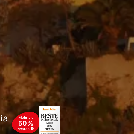
ia
Mehr als
50%
sparen