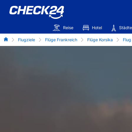
Reise
Hotel
Städte
Flug-Vergleich
Flugziele
Flüge Frankreich
Flüge Korsika
Flug