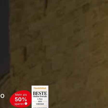
mo
Mehr als
50%
sparen