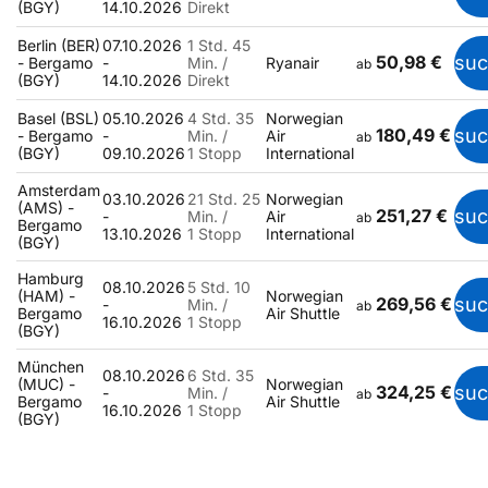
(BGY)
14.10.2026
Direkt
Berlin (BER)
07.10.2026
1 Std. 45
50,98 €
su
- Bergamo
-
Min. /
Ryanair
ab
(BGY)
14.10.2026
Direkt
Basel (BSL)
05.10.2026
4 Std. 35
Norwegian
180,49 €
su
- Bergamo
-
Min. /
Air
ab
(BGY)
09.10.2026
1 Stopp
International
Amsterdam
03.10.2026
21 Std. 25
Norwegian
(AMS) -
251,27 €
su
-
Min. /
Air
ab
Bergamo
13.10.2026
1 Stopp
International
(BGY)
Hamburg
08.10.2026
5 Std. 10
(HAM) -
Norwegian
269,56 €
su
-
Min. /
ab
Bergamo
Air Shuttle
16.10.2026
1 Stopp
(BGY)
München
08.10.2026
6 Std. 35
(MUC) -
Norwegian
324,25 €
su
-
Min. /
ab
Bergamo
Air Shuttle
16.10.2026
1 Stopp
(BGY)