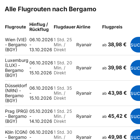
Alle Flugrouten nach Bergamo
Hinflug /
Flugroute
Flugdauer
Airline
Flugpreis
Rückflug
Wien (VIE)
06.10.2026
1 Std. 25
38,98 €
su
- Bergamo
-
Min. /
Ryanair
ab
(BGY)
13.10.2026
Direkt
Luxemburg
06.10.2026
1 Std. 20
(LUX) -
39,98 €
su
-
Min. /
Ryanair
ab
Bergamo
15.10.2026
Direkt
(BGY)
Düsseldorf
06.10.2026
1 Std. 35
(NRN) -
43,98 €
su
-
Min. /
Ryanair
ab
Bergamo
15.10.2026
Direkt
(BGY)
Prag (PRG)
05.10.2026
1 Std. 25
45,42 €
su
- Bergamo
-
Min. /
Ryanair
ab
(BGY)
14.10.2026
Direkt
Köln (CGN)
06.10.2026
1 Std. 30
49,98 €
su
- Bergamo
-
Min. /
Ryanair
ab