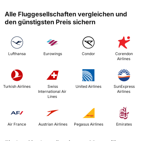
Alle Fluggesellschaften vergleichen und
den günstigsten Preis sichern
 Lufthansa 
 Eurowings 
 Condor 
 Corendon 
Airlines 
 Turkish Airlines 
 Swiss 
 United Airlines 
 SunExpress 
International Air 
Airlines 
Lines 
 Air France 
 Austrian Airlines 
 Pegasus Airlines 
 Emirates 