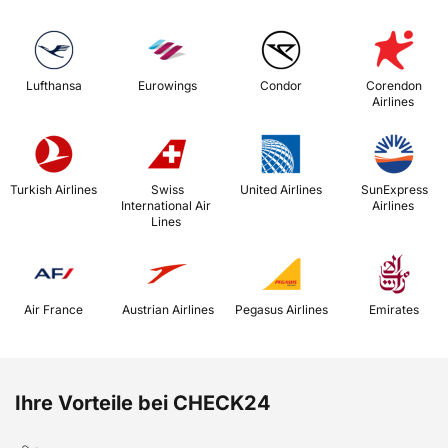
 Lufthansa 
 Eurowings 
 Condor 
 Corendon 
Airlines 
 Turkish Airlines 
 Swiss 
 United Airlines 
 SunExpress 
International Air 
Airlines 
Lines 
 Air France 
 Austrian Airlines 
 Pegasus Airlines 
 Emirates 
Ihre Vorteile bei CHECK24