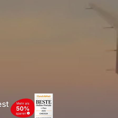
est
Mehr als
50%
sparen