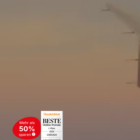
Mehr als
50%
sparen