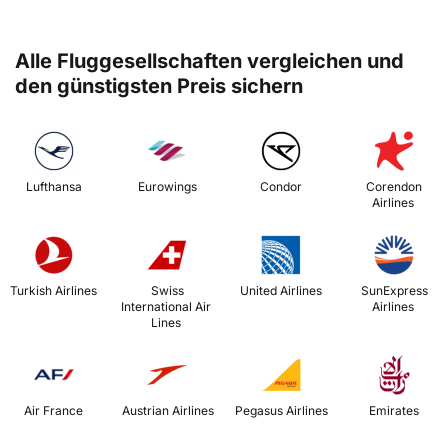
Alle Fluggesellschaften vergleichen und
den günstigsten Preis sichern
 Lufthansa 
 Eurowings 
 Condor 
 Corendon 
Airlines 
 Turkish Airlines 
 Swiss 
 United Airlines 
 SunExpress 
International Air 
Airlines 
Lines 
 Air France 
 Austrian Airlines 
 Pegasus Airlines 
 Emirates 