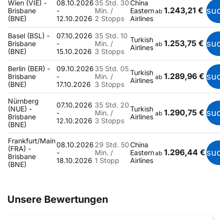
Wien (VIE) -
08.10.2026
35 Std. 30
China
1.243,21 €
su
Brisbane
-
Min. /
Eastern
ab
(BNE)
12.10.2026
2 Stopps
Airlines
Basel (BSL) -
07.10.2026
35 Std. 10
Turkish
1.253,75 €
su
Brisbane
-
Min. /
ab
Airlines
(BNE)
15.10.2026
3 Stopps
Berlin (BER) -
09.10.2026
35 Std. 05
Turkish
1.289,96 €
su
Brisbane
-
Min. /
ab
Airlines
(BNE)
17.10.2026
3 Stopps
Nürnberg
07.10.2026
35 Std. 20
(NUE) -
Turkish
1.290,75 €
su
-
Min. /
ab
Brisbane
Airlines
12.10.2026
3 Stopps
(BNE)
Frankfurt/Main
08.10.2026
29 Std. 50
China
(FRA) -
1.296,44 €
su
-
Min. /
Eastern
ab
Brisbane
18.10.2026
1 Stopp
Airlines
(BNE)
Unsere Bewertungen