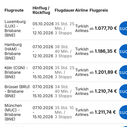
Hinflug /
Flugroute
Flugdauer
Airline
Flugpreis
Rückflug
Luxemburg
05.10.2026
35 Std. 25
(LUX) -
Turkish
1.077,70 €
su
-
Min. /
ab
Brisbane
Airlines
12.10.2026
3 Stopps
(BNE)
Hamburg
07.10.2026
38 Std.
(HAM) -
Turkish
1.186,35 €
su
-
40 Min. /
ab
Brisbane
Airlines
12.10.2026
3 Stopps
(BNE)
Köln (CGN) -
07.10.2026
35 Std. 25
Turkish
1.201,89 €
su
Brisbane
-
Min. /
ab
Airlines
(BNE)
15.10.2026
3 Stopps
Brüssel (BRU)
07.10.2026
34 Std.
Turkish
1.210,74 €
su
- Brisbane
-
40 Min. /
ab
Airlines
(BNE)
15.10.2026
3 Stopps
München
07.10.2026
35 Std. 10
(MUC) -
Turkish
1.211,74 €
su
-
Min. /
ab
Brisbane
Airlines
15.10.2026
3 Stopps
(BNE)