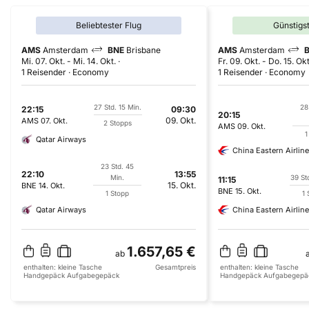
Beliebtester Flug
Günstigs
AMS
Amsterdam
BNE
Brisbane
AMS
Amsterdam
Mi. 07. Okt.
-
Mi. 14. Okt.
Fr. 09. Okt.
-
Do. 15. Okt
1 Reisender
Economy
1 Reisender
Economy
27 Std. 15 Min.
28
22:15
09:30
20:15
09. Okt.
AMS
07. Okt.
2 Stopps
AMS
09. Okt.
1
Qatar Airways
China Eastern Airlin
23 Std. 45
22:10
13:55
Min.
39 St
11:15
15. Okt.
BNE
14. Okt.
BNE
15. Okt.
1 Stopp
1 
Qatar Airways
China Eastern Airlin
1.657,65 €
ab
enthalten:
kleine Tasche
Gesamtpreis
enthalten:
kleine Tasche
Handgepäck
Aufgabegepäck
Handgepäck
Aufgabegepä