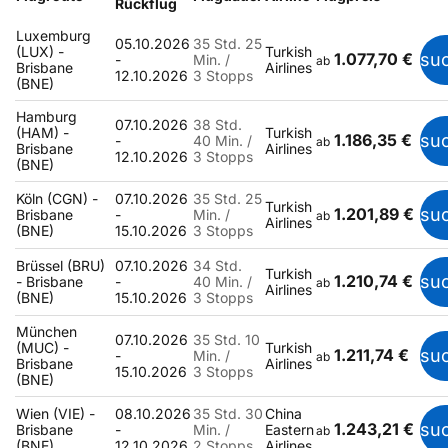
Rückflug
Luxemburg
05.10.2026
35 Std. 25
(LUX) -
Turkish
1.077,70 €
su
-
Min. /
ab
Brisbane
Airlines
12.10.2026
3 Stopps
(BNE)
Hamburg
07.10.2026
38 Std.
(HAM) -
Turkish
1.186,35 €
su
-
40 Min. /
ab
Brisbane
Airlines
12.10.2026
3 Stopps
(BNE)
Köln (CGN) -
07.10.2026
35 Std. 25
Turkish
1.201,89 €
su
Brisbane
-
Min. /
ab
Airlines
(BNE)
15.10.2026
3 Stopps
Brüssel (BRU)
07.10.2026
34 Std.
Turkish
1.210,74 €
su
- Brisbane
-
40 Min. /
ab
Airlines
(BNE)
15.10.2026
3 Stopps
München
07.10.2026
35 Std. 10
(MUC) -
Turkish
1.211,74 €
su
-
Min. /
ab
Brisbane
Airlines
15.10.2026
3 Stopps
(BNE)
Wien (VIE) -
08.10.2026
35 Std. 30
China
1.243,21 €
su
Brisbane
-
Min. /
Eastern
ab
(BNE)
12.10.2026
2 Stopps
Airlines