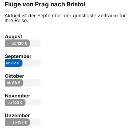
Flüge von Prag nach Bristol
Aktuell ist der September der günstigste Zeitraum für
Ihre Reise.
August
ab
136 €
September
ab
82 €
Oktober
ab
88 €
November
ab
103 €
Dezember
ab
137 €