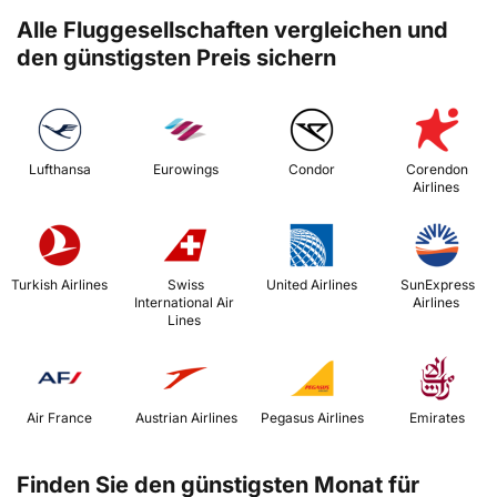
Alle Fluggesellschaften vergleichen und
den günstigsten Preis sichern
 Lufthansa 
 Eurowings 
 Condor 
 Corendon 
Airlines 
 Turkish Airlines 
 Swiss 
 United Airlines 
 SunExpress 
International Air 
Airlines 
Lines 
 Air France 
 Austrian Airlines 
 Pegasus Airlines 
 Emirates 
Finden Sie den günstigsten Monat für