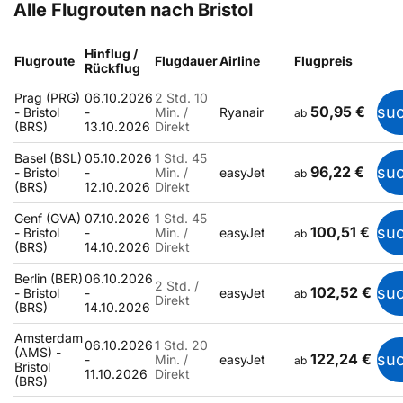
Alle Flugrouten nach Bristol
Hinflug /
Flugroute
Flugdauer
Airline
Flugpreis
Rückflug
Prag (PRG)
06.10.2026
2 Std. 10
50,95 €
su
- Bristol
-
Min. /
Ryanair
ab
(BRS)
13.10.2026
Direkt
Basel (BSL)
05.10.2026
1 Std. 45
96,22 €
su
- Bristol
-
Min. /
easyJet
ab
(BRS)
12.10.2026
Direkt
Genf (GVA)
07.10.2026
1 Std. 45
100,51 €
su
- Bristol
-
Min. /
easyJet
ab
(BRS)
14.10.2026
Direkt
Berlin (BER)
06.10.2026
2 Std. /
102,52 €
su
- Bristol
-
easyJet
ab
Direkt
(BRS)
14.10.2026
Amsterdam
06.10.2026
1 Std. 20
(AMS) -
122,24 €
su
-
Min. /
easyJet
ab
Bristol
11.10.2026
Direkt
(BRS)