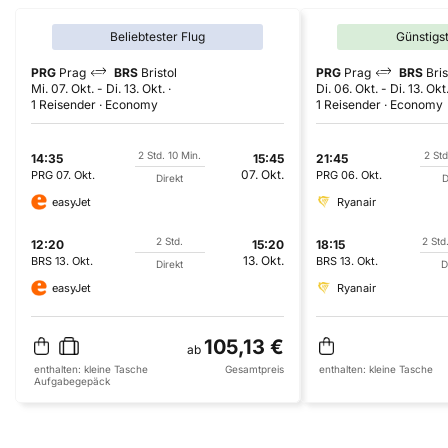
Beliebtester Flug
Günstigs
PRG
Prag
BRS
Bristol
PRG
Prag
BRS
Bris
Mi. 07. Okt.
-
Di. 13. Okt.
Di. 06. Okt.
-
Di. 13. Okt
1 Reisender
Economy
1 Reisender
Economy
2 Std. 10 Min.
2 Std
14:35
15:45
21:45
07. Okt.
PRG
07. Okt.
PRG
06. Okt.
Direkt
D
easyJet
Ryanair
2 Std.
2 Std
12:20
15:20
18:15
13. Okt.
BRS
13. Okt.
BRS
13. Okt.
Direkt
D
easyJet
Ryanair
105,13 €
ab
enthalten:
kleine Tasche
Gesamtpreis
enthalten:
kleine Tasche
Aufgabegepäck