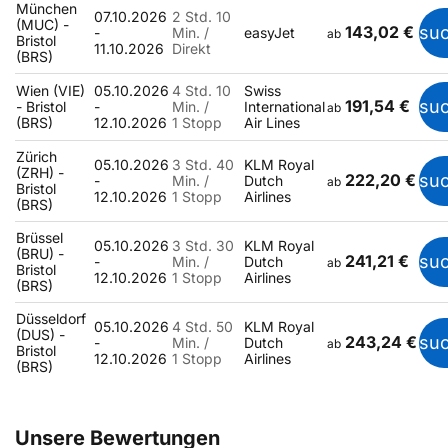
München
07.10.2026
2 Std. 10
(MUC) -
143,02 €
su
-
Min. /
easyJet
ab
Bristol
11.10.2026
Direkt
(BRS)
Wien (VIE)
05.10.2026
4 Std. 10
Swiss
191,54 €
su
- Bristol
-
Min. /
International
ab
(BRS)
12.10.2026
1 Stopp
Air Lines
Zürich
05.10.2026
3 Std. 40
KLM Royal
(ZRH) -
222,20 €
su
-
Min. /
Dutch
ab
Bristol
12.10.2026
1 Stopp
Airlines
(BRS)
Brüssel
05.10.2026
3 Std. 30
KLM Royal
(BRU) -
241,21 €
su
-
Min. /
Dutch
ab
Bristol
12.10.2026
1 Stopp
Airlines
(BRS)
Düsseldorf
05.10.2026
4 Std. 50
KLM Royal
(DUS) -
243,24 €
su
-
Min. /
Dutch
ab
Bristol
12.10.2026
1 Stopp
Airlines
(BRS)
Unsere Bewertungen