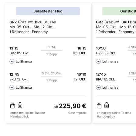
Beliebtester Flug
Günstigs
GRZ
Graz
BRU
Brüssel
GRZ
Graz
BRU
Brü
Mo. 05. Okt.
-
Mo. 12. Okt.
Mo. 05. Okt.
-
Mo. 12. O
1 Reisender
Economy
1 Reisender
Economy
3 Std.
6 Std
13:15
16:15
16:50
05. Okt.
GRZ
05. Okt.
GRZ
05. Okt.
1 Stopp
1 
Lufthansa
Lufthansa
3 Std. 25 Min.
3 Std
12:45
16:10
12:45
12. Okt.
BRU
12. Okt.
BRU
12. Okt.
1 Stopp
1 
Lufthansa
Lufthansa
225,90 €
ab
enthalten:
kleine Tasche
Gesamtpreis
enthalten:
kleine Tasche
Handgepäck
Handgepäck