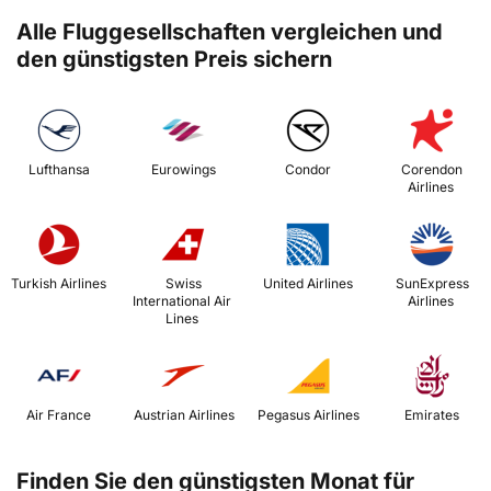
Alle Fluggesellschaften vergleichen und
den günstigsten Preis sichern
 Lufthansa 
 Eurowings 
 Condor 
 Corendon 
Airlines 
 Turkish Airlines 
 Swiss 
 United Airlines 
 SunExpress 
International Air 
Airlines 
Lines 
 Air France 
 Austrian Airlines 
 Pegasus Airlines 
 Emirates 
Finden Sie den günstigsten Monat für