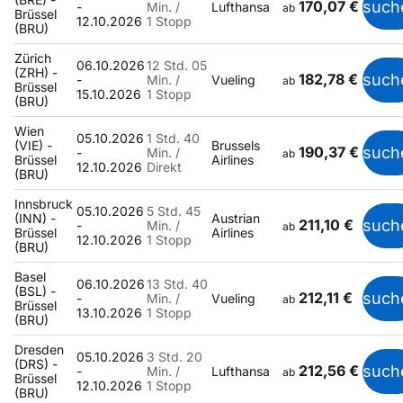
170,07 €
such
-
Min. /
Lufthansa
ab
Brüssel
12.10.2026
1 Stopp
(BRU)
Zürich
06.10.2026
12 Std. 05
(ZRH) -
182,78 €
such
-
Min. /
Vueling
ab
Brüssel
15.10.2026
1 Stopp
(BRU)
Wien
05.10.2026
1 Std. 40
(VIE) -
Brussels
190,37 €
such
-
Min. /
ab
Brüssel
Airlines
12.10.2026
Direkt
(BRU)
Innsbruck
05.10.2026
5 Std. 45
(INN) -
Austrian
211,10 €
such
-
Min. /
ab
Brüssel
Airlines
12.10.2026
1 Stopp
(BRU)
Basel
06.10.2026
13 Std. 40
(BSL) -
212,11 €
such
-
Min. /
Vueling
ab
Brüssel
13.10.2026
1 Stopp
(BRU)
Dresden
05.10.2026
3 Std. 20
(DRS) -
212,56 €
such
-
Min. /
Lufthansa
ab
Brüssel
12.10.2026
1 Stopp
(BRU)