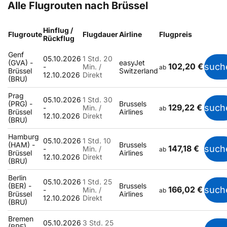
Alle Flugrouten nach Brüssel
Hinflug /
Flugroute
Flugdauer
Airline
Flugpreis
Rückflug
Genf
05.10.2026
1 Std. 20
(GVA) -
easyJet
102,20 €
such
-
Min. /
ab
Brüssel
Switzerland
12.10.2026
Direkt
(BRU)
Prag
05.10.2026
1 Std. 30
(PRG) -
Brussels
129,22 €
such
-
Min. /
ab
Brüssel
Airlines
12.10.2026
Direkt
(BRU)
Hamburg
05.10.2026
1 Std. 10
(HAM) -
Brussels
147,18 €
such
-
Min. /
ab
Brüssel
Airlines
12.10.2026
Direkt
(BRU)
Berlin
05.10.2026
1 Std. 25
(BER) -
Brussels
166,02 €
such
-
Min. /
ab
Brüssel
Airlines
12.10.2026
Direkt
(BRU)
Bremen
05.10.2026
3 Std. 25
(BRE) -