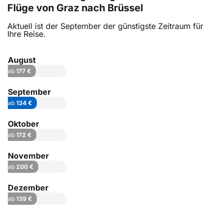
Flüge von Graz nach Brüssel
Aktuell ist der September der günstigste Zeitraum für
Ihre Reise.
August
ab
177 €
September
ab
134 €
Oktober
ab
172 €
November
ab
200 €
Dezember
ab
139 €