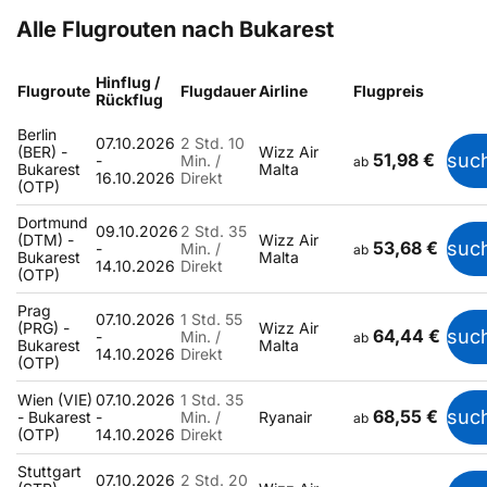
Alle Flugrouten nach Bukarest
Hinflug /
Flugroute
Flugdauer
Airline
Flugpreis
Rückflug
Berlin
07.10.2026
2 Std. 10
(BER) -
Wizz Air
51,98 €
suc
-
Min. /
ab
Bukarest
Malta
16.10.2026
Direkt
(OTP)
Dortmund
09.10.2026
2 Std. 35
(DTM) -
Wizz Air
53,68 €
suc
-
Min. /
ab
Bukarest
Malta
14.10.2026
Direkt
(OTP)
Prag
07.10.2026
1 Std. 55
(PRG) -
Wizz Air
64,44 €
suc
-
Min. /
ab
Bukarest
Malta
14.10.2026
Direkt
(OTP)
Wien (VIE)
07.10.2026
1 Std. 35
68,55 €
suc
- Bukarest
-
Min. /
Ryanair
ab
(OTP)
14.10.2026
Direkt
Stuttgart
07.10.2026
2 Std. 20