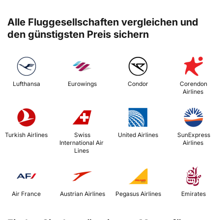
Alle Fluggesellschaften vergleichen und
den günstigsten Preis sichern
 Lufthansa 
 Eurowings 
 Condor 
 Corendon 
Airlines 
 Turkish Airlines 
 Swiss 
 United Airlines 
 SunExpress 
International Air 
Airlines 
Lines 
 Air France 
 Austrian Airlines 
 Pegasus Airlines 
 Emirates 