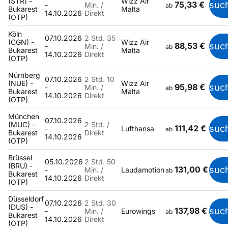
(STR) -
Wizz Air
75,33 €
suc
-
Min. /
ab
Bukarest
Malta
14.10.2026
Direkt
(OTP)
Köln
07.10.2026
2 Std. 35
(CGN) -
Wizz Air
88,53 €
suc
-
Min. /
ab
Bukarest
Malta
14.10.2026
Direkt
(OTP)
Nürnberg
07.10.2026
2 Std. 10
(NUE) -
Wizz Air
95,98 €
suc
-
Min. /
ab
Bukarest
Malta
14.10.2026
Direkt
(OTP)
München
07.10.2026
(MUC) -
2 Std. /
111,42 €
suc
-
Lufthansa
ab
Bukarest
Direkt
14.10.2026
(OTP)
Brüssel
05.10.2026
2 Std. 50
(BRU) -
131,00 €
suc
-
Min. /
Laudamotion
ab
Bukarest
14.10.2026
Direkt
(OTP)
Düsseldorf
07.10.2026
2 Std. 30
(DUS) -
137,98 €
suc
-
Min. /
Eurowings
ab
Bukarest
14.10.2026
Direkt
(OTP)