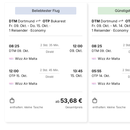
Beliebtester Flug
Günstigs
DTM
Dortmund
OTP
Bukarest
DTM
Dortmund
O
Fr. 09. Okt.
-
Do. 15. Okt.
Fr. 09. Okt.
-
Mi. 14. Okt
1 Reisender
Economy
1 Reisender
Economy
2 Std. 35 Min.
2 Std
08:25
12:00
08:25
09. Okt.
DTM
09. Okt.
DTM
09. Okt.
Direkt
D
Wizz Air Malta
Wizz Air Malta
2 Std. 45 Min.
2 Std
12:00
13:45
05:55
15. Okt.
OTP
15. Okt.
OTP
14. Okt.
Direkt
D
Wizz Air Malta
Wizz Air Malta
53,68 €
ab
enthalten:
kleine Tasche
Gesamtpreis
enthalten:
kleine Tasche