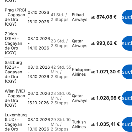
(CGY)
Prag (PRG)
07.10.2026
- Cagayan
41 Std. /
Etihad
874,08 €
suc
-
ab
de Oro
2 Stopps
Airways
16.10.2026
(CGY)
Zürich
(ZRH) -
08.10.2026
23 Std. /
Qatar
993,62 €
suc
Cagayan
-
ab
2 Stopps
Airways
de Oro
14.10.2026
(CGY)
Salzburg
(SZG) -
08.10.2026
42 Std. 55
Philippine
1.021,30 €
suc
Cagayan
-
Min. /
ab
Airlines
de Oro
13.10.2026
2 Stopps
(CGY)
Wien (VIE)
06.10.2026
23 Std. 05
- Cagayan
Qatar
1.028,98 €
suc
-
Min. /
ab
de Oro
Airways
15.10.2026
2 Stopps
(CGY)
Luxemburg
(LUX) -
08.10.2026
29 Std. 10
Turkish
1.035,41 €
suc
Cagayan
-
Min. /
ab
Airlines
de Oro
13.10.2026
2 Stopps