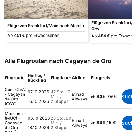
Flüge von Frankfur
Flüge von Frankfurt/Main nach Manila
City
Ab
451 €
pro Erwachsenen
Ab
484 €
pro Erwac
Alle Flugrouten nach Cagayan de Oro
Hinflug /
Flugroute
Flugdauer
Airline
Flugpreis
Rückflug
Genf (GVA)
07.10.2026
47 Std. 10
- Cagayan
Etihad
846,79 €
suc
-
Min. /
ab
de Oro
Airways
16.10.2026
2 Stopps
(CGY)
München
(MUC) -
06.10.2026
25 Std. 20
Etihad
849,15 €
suc
Cagayan
-
Min. /
ab
Airways
de Oro
18.10.2026
2 Stopps