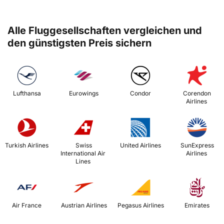
Alle Fluggesellschaften vergleichen und
den günstigsten Preis sichern
 Lufthansa 
 Eurowings 
 Condor 
 Corendon 
Airlines 
 Turkish Airlines 
 Swiss 
 United Airlines 
 SunExpress 
International Air 
Airlines 
Lines 
 Air France 
 Austrian Airlines 
 Pegasus Airlines 
 Emirates 