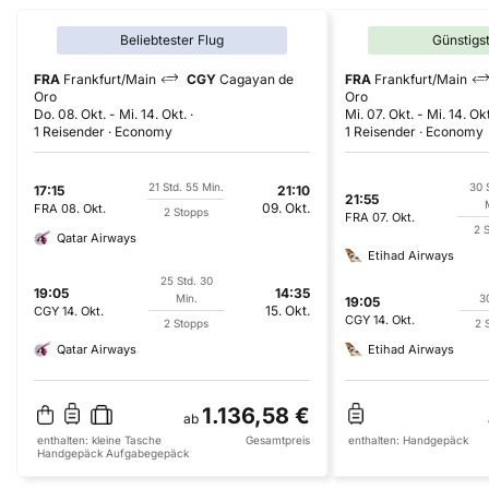
Beliebtester Flug
Günstigs
FRA
Frankfurt/Main
CGY
Cagayan de
FRA
Frankfurt/Main
Oro
Oro
Do. 08. Okt.
-
Mi. 14. Okt.
Mi. 07. Okt.
-
Mi. 14. Okt
1 Reisender
Economy
1 Reisender
Economy
21 Std. 55 Min.
30 
17:15
21:10
21:55
09. Okt.
FRA
08. Okt.
2 Stopps
FRA
07. Okt.
2 
Qatar Airways
Etihad Airways
25 Std. 30
19:05
14:35
Min.
3
19:05
15. Okt.
CGY
14. Okt.
CGY
14. Okt.
2 Stopps
2 
Qatar Airways
Etihad Airways
1.136,58 €
ab
enthalten:
kleine Tasche
Gesamtpreis
enthalten:
Handgepäck
Handgepäck
Aufgabegepäck