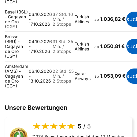
(CGY)
Basel (BSL)
06.10.2026
37 Std. 10
- Cagayan
Turkish
1.036,82 €
suc
-
Min. /
ab
de Oro
Airlines
17.10.2026
2 Stopps
(CGY)
Brüssel
(BRU) -
04.10.2026
31 Std. 35
Turkish
1.050,81 €
suc
Cagayan
-
Min. /
ab
Airlines
de Oro
17.10.2026
2 Stopps
(CGY)
Amsterdam
(AMS) -
06.10.2026
22 Std. 55
Qatar
1.053,09 €
suc
Cagayan
-
Min. /
ab
Airways
de Oro
13.10.2026
2 Stopps
(CGY)
Unsere Bewertungen
5
/ 5
7.274 Bewertungen in den letzten 12 Monaten