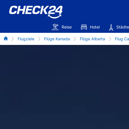
Reise
Hotel
Städte
Flug-Vergleich
Flugziele
Flüge Kanada
Flüge Alberta
Flug Ca