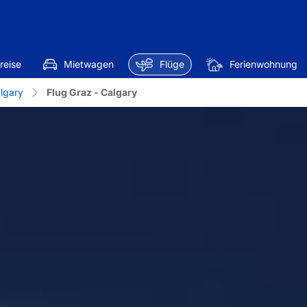
reise
Mietwagen
Flüge
Ferienwohnung
lgary
Flug Graz - Calgary