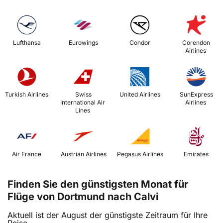
 Lufthansa 
 Eurowings 
 Condor 
 Corendon 
Airlines 
 Turkish Airlines 
 Swiss 
 United Airlines 
 SunExpress 
International Air 
Airlines 
Lines 
 Air France 
 Austrian Airlines 
 Pegasus Airlines 
 Emirates 
Finden Sie den günstigsten Monat für
Flüge von Dortmund nach Calvi
Aktuell ist der August der günstigste Zeitraum für Ihre