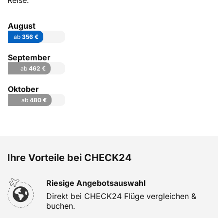
Reise.
August
ab
356 €
September
ab
462 €
Oktober
ab
480 €
Ihre Vorteile bei CHECK24
Riesige Angebotsauswahl
Direkt bei CHECK24 Flüge vergleichen &
buchen.