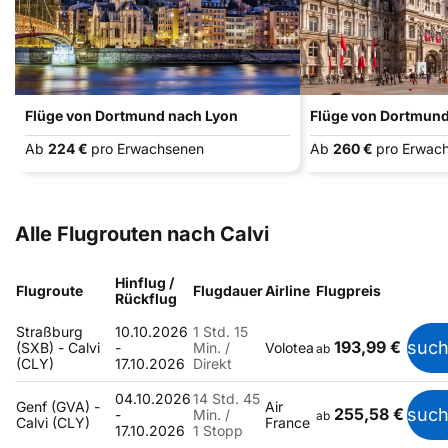
Flüge von Dortmund nach Lyon
Flüge von Dortmund
Ab
224 €
pro Erwachsenen
Ab
260 €
pro Erwac
Alle Flugrouten nach Calvi
Hinflug /
Flugroute
Flugdauer
Airline
Flugpreis
Rückflug
Straßburg
10.10.2026
1 Std. 15
193,99 €
suc
(SXB) - Calvi
-
Min. /
Volotea
ab
(CLY)
17.10.2026
Direkt
04.10.2026
14 Std. 45
Genf (GVA) -
Air
255,58 €
suc
-
Min. /
ab
Calvi (CLY)
France
17.10.2026
1 Stopp