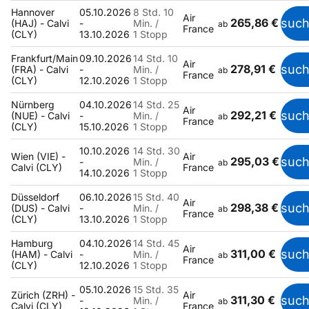
Hannover
05.10.2026
8 Std. 10
Air
265,86 €
suc
(HAJ) - Calvi
-
Min. /
ab
France
(CLY)
13.10.2026
1 Stopp
Frankfurt/Main
09.10.2026
14 Std. 10
Air
278,91 €
suc
(FRA) - Calvi
-
Min. /
ab
France
(CLY)
12.10.2026
1 Stopp
Nürnberg
04.10.2026
14 Std. 25
Air
292,21 €
suc
(NUE) - Calvi
-
Min. /
ab
France
(CLY)
15.10.2026
1 Stopp
10.10.2026
14 Std. 30
Wien (VIE) -
Air
295,03 €
suc
-
Min. /
ab
Calvi (CLY)
France
14.10.2026
1 Stopp
Düsseldorf
06.10.2026
15 Std. 40
Air
298,38 €
suc
(DUS) - Calvi
-
Min. /
ab
France
(CLY)
13.10.2026
1 Stopp
Hamburg
04.10.2026
14 Std. 45
Air
311,00 €
suc
(HAM) - Calvi
-
Min. /
ab
France
(CLY)
12.10.2026
1 Stopp
05.10.2026
15 Std. 35
Zürich (ZRH) -
Air
311,30 €
suc
-
Min. /
ab
Calvi (CLY)
France