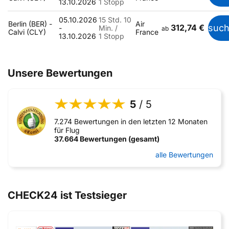
13.10.2026
1 Stopp
05.10.2026
15 Std. 10
Berlin (BER) -
Air
312,74 €
suc
-
Min. /
ab
Calvi (CLY)
France
13.10.2026
1 Stopp
Unsere Bewertungen
5
/ 5
7.274 Bewertungen in den letzten 12 Monaten
für Flug
37.664 Bewertungen (gesamt)
alle Bewertungen
CHECK24 ist Testsieger