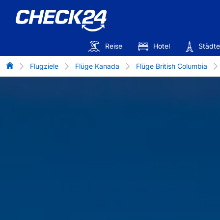
Reise
Hotel
Städte
Flug-Vergleich
Flugziele
Flüge Kanada
Flüge British Columbia