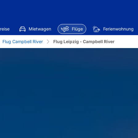
reise
Mietwagen
Flüge
Ferienwohnung
Flug Campbell River
Flug Leipzig - Campbell River