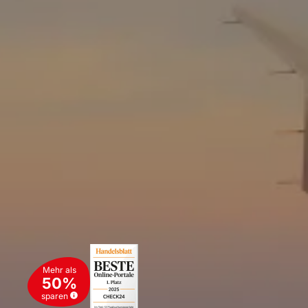
Mehr als
50%
sparen