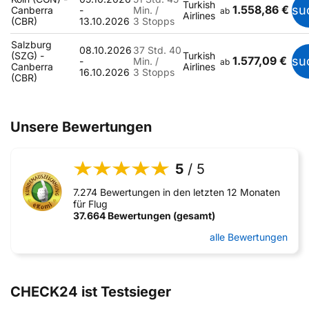
Turkish
1.558,86 €
su
Canberra
-
Min. /
ab
Airlines
(CBR)
13.10.2026
3 Stopps
Salzburg
08.10.2026
37 Std. 40
(SZG) -
Turkish
1.577,09 €
su
-
Min. /
ab
Canberra
Airlines
16.10.2026
3 Stopps
(CBR)
Unsere Bewertungen
5
/ 5
7.274 Bewertungen in den letzten 12 Monaten
für Flug
37.664 Bewertungen (gesamt)
alle Bewertungen
CHECK24 ist Testsieger