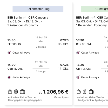
Beliebtester Flug
Günstigs
BER
Berlin
CBR
Canberra
BER
Berlin
CBR
Ca
Sa. 03. Okt.
-
Di. 13. Okt.
Sa. 03. Okt.
-
Di. 13. Okt
1 Reisender
Economy
1 Reisender
Economy
29 Std. 55
29 
16:30
07:25
16:30
Min.
05. Okt.
BER
03. Okt.
BER
03. Okt.
2 Stopps
2 
Qatar Airways
Qatar Airways
26 Std. 05
26 
14:20
07:25
14:20
Min.
14. Okt.
CBR
13. Okt.
CBR
13. Okt.
2 Stopps
2 
Qatar Airways
Qatar Airways
1.206,96 €
ab
enthalten:
kleine Tasche
Gesamtpreis
enthalten:
kleine Tasche
Handgepäck
Aufgabegepäck
Handgepäck
Aufgabegepä