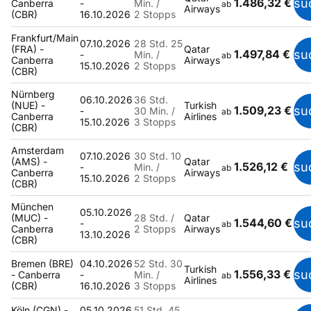
1.486,32 €
su
Canberra
-
Min. /
ab
Airways
(CBR)
16.10.2026
2 Stopps
Frankfurt/Main
07.10.2026
28 Std. 25
(FRA) -
Qatar
1.497,84 €
su
-
Min. /
ab
Canberra
Airways
15.10.2026
2 Stopps
(CBR)
Nürnberg
06.10.2026
36 Std.
(NUE) -
Turkish
1.509,23 €
su
-
30 Min. /
ab
Canberra
Airlines
15.10.2026
3 Stopps
(CBR)
Amsterdam
07.10.2026
30 Std. 10
(AMS) -
Qatar
1.526,12 €
su
-
Min. /
ab
Canberra
Airways
15.10.2026
2 Stopps
(CBR)
München
05.10.2026
(MUC) -
28 Std. /
Qatar
1.544,60 €
su
-
ab
Canberra
2 Stopps
Airways
13.10.2026
(CBR)
Bremen (BRE)
04.10.2026
52 Std. 30
Turkish
1.556,33 €
su
- Canberra
-
Min. /
ab
Airlines
(CBR)
16.10.2026
3 Stopps
Köln (CGN) -
05.10.2026
51 Std. 45