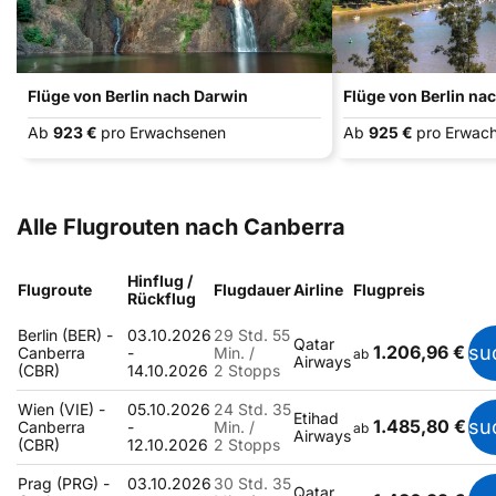
Flüge von Berlin nach Darwin
Flüge von Berlin na
Ab
923 €
pro Erwachsenen
Ab
925 €
pro Erwac
Alle Flugrouten nach Canberra
Hinflug /
Flugroute
Flugdauer
Airline
Flugpreis
Rückflug
Berlin (BER) -
03.10.2026
29 Std. 55
Qatar
1.206,96 €
su
Canberra
-
Min. /
ab
Airways
(CBR)
14.10.2026
2 Stopps
Wien (VIE) -
05.10.2026
24 Std. 35
Etihad
1.485,80 €
su
Canberra
-
Min. /
ab
Airways
(CBR)
12.10.2026
2 Stopps
Prag (PRG) -
03.10.2026
30 Std. 35
Qatar