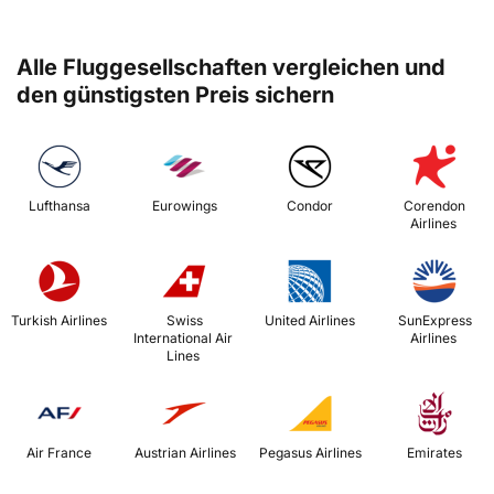
Alle Fluggesellschaften vergleichen und
den günstigsten Preis sichern
 Lufthansa 
 Eurowings 
 Condor 
 Corendon 
Airlines 
 Turkish Airlines 
 Swiss 
 United Airlines 
 SunExpress 
International Air 
Airlines 
Lines 
 Air France 
 Austrian Airlines 
 Pegasus Airlines 
 Emirates 