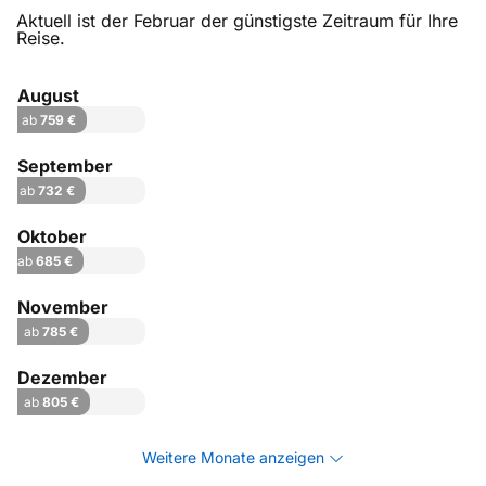
Aktuell ist der Februar der günstigste Zeitraum für Ihre
Reise.
August
ab
759 €
September
ab
732 €
Oktober
ab
685 €
November
ab
785 €
Dezember
ab
805 €
Weitere Monate anzeigen