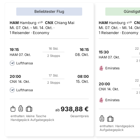
Beliebtester Flug
Günstigs
HAM
Hamburg
CNX
Chiang Mai
HAM
Hamburg
CN
Mi. 07. Okt.
-
Mi. 14. Okt.
Mi. 07. Okt.
-
Mi. 14. Okt
1 Reisender
Economy
1 Reisender
Economy
16 Std.
22 
19:15
16:15
15:30
08. Okt.
HAM
07. Okt.
2 Stopps
HAM
07. Okt.
2 
Lufthansa
Emirates
17 Std.
20:00
08:00
22 
15. Okt.
CNX
14. Okt.
2 Stopps
20:00
CNX
14. Okt.
Lufthansa
2 
Emirates
938,88 €
ab
enthalten:
kleine Tasche
Gesamtpreis
Handgepäck
Aufgabegepäck
enthalten:
Handgepäck
Aufgabegepäck