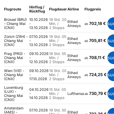
Hinflug /
Flugroute
Flugdauer
Airline
Flugpreis
Rückflug
Brüssel (BRU)
10.10.2026
19 Std. 20
Etihad
702,18 €
su
- Chiang Mai
-
Min. /
ab
Airways
(CNX)
13.10.2026
2 Stopps
Zürich (ZRH) -
07.10.2026
19 Std. 05
Etihad
705,81 €
su
Chiang Mai
-
Min. /
ab
Airways
(CNX)
13.10.2026
2 Stopps
Prag (PRG) -
09.10.2026
18 Std. 55
Etihad
708,11 €
su
Chiang Mai
-
Min. /
ab
Airways
(CNX)
12.10.2026
2 Stopps
Wien (VIE) -
09.10.2026
18 Std. 20
Etihad
724,25 €
su
Chiang Mai
-
Min. /
ab
Airways
(CNX)
17.10.2026
2 Stopps
Luxemburg
04.10.2026
15 Std. 05
(LUX) -
730,79 €
su
-
Min. /
Lufthansa
ab
Chiang Mai
14.10.2026
2 Stopps
(CNX)
Amsterdam
07.10.2026
19 Std. 50
(AMS) -
Etihad