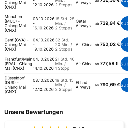
732,36 €
su
-
Min. /
ab
Chiang Mai
Airways
12.10.2026
2 Stopps
(CNX)
München
08.10.2026
18 Std. 25
(MUC) -
Qatar
739,94 €
su
-
Min. /
ab
Chiang Mai
Airways
16.10.2026
2 Stopps
(CNX)
Genf (GVA) -
04.10.2026
32 Std.
752,02 €
su
Chiang Mai
-
20 Min. /
Air China
ab
(CNX)
19.10.2026
2 Stopps
Frankfurt/Main
04.10.2026
21 Std. 40
777,58 €
su
(FRA) - Chiang
-
Min. /
Air China
ab
Mai (CNX)
14.10.2026
1 Stopp
Düsseldorf
08.10.2026
19 Std. 15
(DUS) -
Etihad
790,69 €
su
-
Min. /
ab
Chiang Mai
Airways
12.10.2026
2 Stopps
(CNX)
Unsere Bewertungen