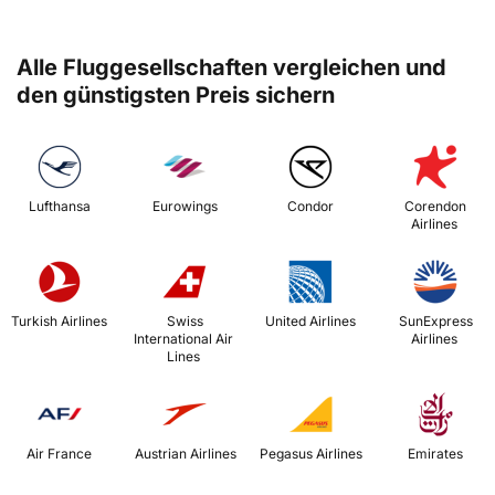
Alle Fluggesellschaften vergleichen und
den günstigsten Preis sichern
 Lufthansa 
 Eurowings 
 Condor 
 Corendon 
Airlines 
 Turkish Airlines 
 Swiss 
 United Airlines 
 SunExpress 
International Air 
Airlines 
Lines 
 Air France 
 Austrian Airlines 
 Pegasus Airlines 
 Emirates 