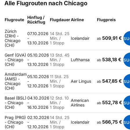
Alle Flugrouten nach Chicago
Hinflug /
Flugroute
Flugdauer
Airline
Flugpreis
Rückflug
Zürich
07.10.2026
14 Std. 25
(ZRH) -
509,91 €
su
-
Min. /
Icelandair
ab
Chicago
13.10.2026
1 Stopp
(CHI)
Genf (GVA)
05.10.2026
13 Std. 45
538,18 €
su
- Chicago
-
Min. /
Lufthansa
ab
(CHI)
13.10.2026
1 Stopp
Amsterdam
05.10.2026
11 Std. 25
(AMS) -
547,85 €
su
-
Min. /
Aer Lingus
ab
Chicago
12.10.2026
1 Stopp
(CHI)
Basel (BSL)
04.10.2026
12 Std. 10
American
552,78 €
su
- Chicago
-
Min. /
ab
Airlines
(CHI)
16.10.2026
1 Stopp
Prag (PRG)
02.10.2026
14 Std. 25
566,75 €
su
- Chicago
-
Min. /
Icelandair
ab
(CHI)
12.10.2026
1 Stopp