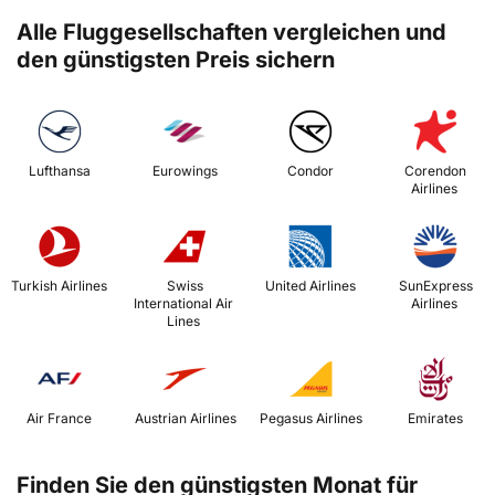
Alle Fluggesellschaften vergleichen und
den günstigsten Preis sichern
 Lufthansa 
 Eurowings 
 Condor 
 Corendon 
Airlines 
 Turkish Airlines 
 Swiss 
 United Airlines 
 SunExpress 
International Air 
Airlines 
Lines 
 Air France 
 Austrian Airlines 
 Pegasus Airlines 
 Emirates 
Finden Sie den günstigsten Monat für