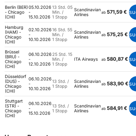
Berlin (BER)
05.10.2026
13 Std. 05
Scandinavian
571,59 €
su
- Chicago
-
Min. /
ab
Airlines
(CHI)
15.10.2026
1 Stopp
Hamburg
02.10.2026
16 Std. 55
(HAM) -
Scandinavian
575,25 €
su
-
Min. /
ab
Chicago
Airlines
10.10.2026
1 Stopp
(CHI)
Brüssel
06.10.2026
25 Std. 15
(BRU) -
580,87 €
su
-
Min. /
ITA Airways
ab
Chicago
12.10.2026
1 Stopp
(CHI)
Düsseldorf
06.10.2026
(DUS) -
13 Std. /
Scandinavian
583,90 €
su
-
ab
Chicago
1 Stopp
Airlines
10.10.2026
(CHI)
Stuttgart
06.10.2026
(STR) -
13 Std. /
Scandinavian
584,91 €
su
-
ab
Chicago
1 Stopp
Airlines
15.10.2026
(CHI)