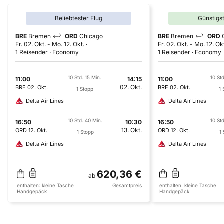
Beliebtester Flug
Günstigs
BRE
Bremen
ORD
Chicago
BRE
Bremen
ORD
Fr. 02. Okt.
-
Mo. 12. Okt.
Fr. 02. Okt.
-
Mo. 12. Ok
1 Reisender
Economy
1 Reisender
Economy
10 Std. 15 Min.
10 Std
11:00
14:15
11:00
02. Okt.
BRE
02. Okt.
BRE
02. Okt.
1 Stopp
1 
Delta Air Lines
Delta Air Lines
10 Std. 40 Min.
10 St
16:50
10:30
16:50
13. Okt.
ORD
12. Okt.
ORD
12. Okt.
1 Stopp
1
Delta Air Lines
Delta Air Lines
620,36 €
ab
enthalten:
kleine Tasche
Gesamtpreis
enthalten:
kleine Tasche
Handgepäck
Handgepäck