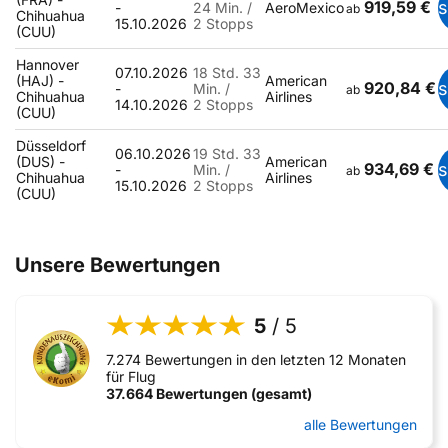
919,59 €
-
24 Min. /
AeroMexico
ab
Chihuahua
15.10.2026
2 Stopps
(CUU)
Hannover
07.10.2026
18 Std. 33
(HAJ) -
American
920,84 €
-
Min. /
ab
Chihuahua
Airlines
14.10.2026
2 Stopps
(CUU)
Düsseldorf
06.10.2026
19 Std. 33
(DUS) -
American
934,69 €
-
Min. /
ab
Chihuahua
Airlines
15.10.2026
2 Stopps
(CUU)
Unsere Bewertungen
5
/ 5
7.274 Bewertungen in den letzten 12 Monaten
für Flug
37.664 Bewertungen (gesamt)
alle Bewertungen