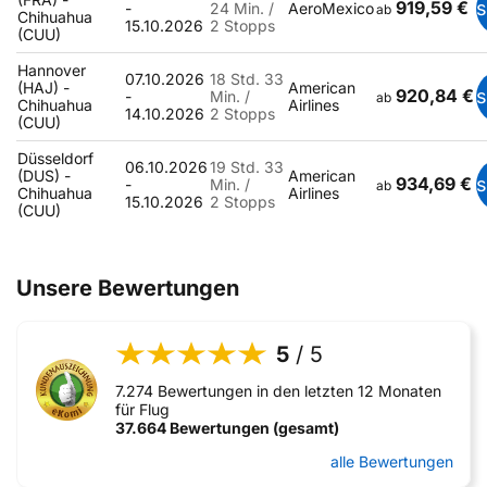
919,59 €
-
24 Min. /
AeroMexico
ab
Chihuahua
15.10.2026
2 Stopps
(CUU)
Hannover
07.10.2026
18 Std. 33
(HAJ) -
American
920,84 €
-
Min. /
ab
Chihuahua
Airlines
14.10.2026
2 Stopps
(CUU)
Düsseldorf
06.10.2026
19 Std. 33
(DUS) -
American
934,69 €
-
Min. /
ab
Chihuahua
Airlines
15.10.2026
2 Stopps
(CUU)
Unsere Bewertungen
5
/ 5
7.274 Bewertungen in den letzten 12 Monaten
für Flug
37.664 Bewertungen (gesamt)
alle Bewertungen