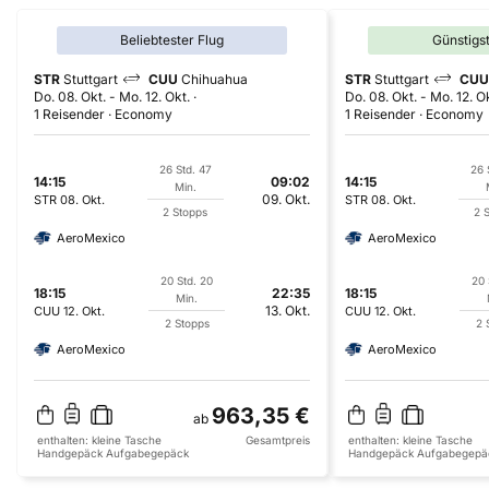
Beliebtester Flug
Günstigs
STR
Stuttgart
CUU
Chihuahua
STR
Stuttgart
CUU
Do. 08. Okt.
-
Mo. 12. Okt.
Do. 08. Okt.
-
Mo. 12. O
1 Reisender
Economy
1 Reisender
Economy
26 Std. 47
26 
14:15
09:02
14:15
Min.
09. Okt.
STR
08. Okt.
STR
08. Okt.
2 Stopps
2 
AeroMexico
AeroMexico
20 Std. 20
20 
18:15
22:35
18:15
Min.
13. Okt.
CUU
12. Okt.
CUU
12. Okt.
2 Stopps
2 
AeroMexico
AeroMexico
963,35 €
ab
enthalten:
kleine Tasche
Gesamtpreis
enthalten:
kleine Tasche
Handgepäck
Aufgabegepäck
Handgepäck
Aufgabegepä