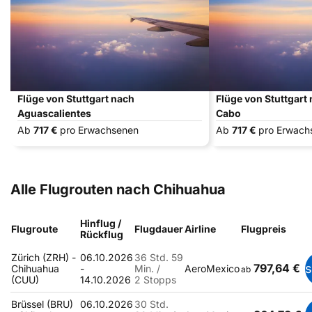
Flüge von Stuttgart nach
Flüge von Stuttgart
Aguascalientes
Cabo
Ab
717 €
pro Erwachsenen
Ab
717 €
pro Erwach
Alle Flugrouten nach Chihuahua
Hinflug /
Flugroute
Flugdauer
Airline
Flugpreis
Rückflug
Zürich (ZRH) -
06.10.2026
36 Std. 59
797,64 €
Chihuahua
-
Min. /
AeroMexico
ab
(CUU)
14.10.2026
2 Stopps
Brüssel (BRU)
06.10.2026
30 Std.