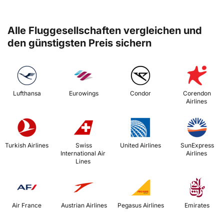
Alle Fluggesellschaften vergleichen und
den günstigsten Preis sichern
 Lufthansa 
 Eurowings 
 Condor 
 Corendon 
Airlines 
 Turkish Airlines 
 Swiss 
 United Airlines 
 SunExpress 
International Air 
Airlines 
Lines 
 Air France 
 Austrian Airlines 
 Pegasus Airlines 
 Emirates 