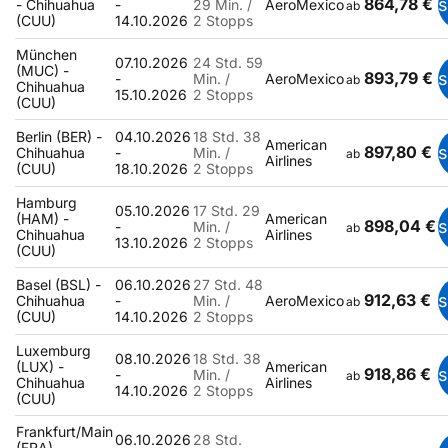
864,78 €
- Chihuahua
-
29 Min. /
AeroMexico
ab
(CUU)
14.10.2026
2 Stopps
München
07.10.2026
24 Std. 59
(MUC) -
893,79 €
-
Min. /
AeroMexico
ab
Chihuahua
15.10.2026
2 Stopps
(CUU)
Berlin (BER) -
04.10.2026
18 Std. 38
American
897,80 €
Chihuahua
-
Min. /
ab
Airlines
(CUU)
18.10.2026
2 Stopps
Hamburg
05.10.2026
17 Std. 29
(HAM) -
American
898,04 €
-
Min. /
ab
Chihuahua
Airlines
13.10.2026
2 Stopps
(CUU)
Basel (BSL) -
06.10.2026
27 Std. 48
912,63 €
Chihuahua
-
Min. /
AeroMexico
ab
(CUU)
14.10.2026
2 Stopps
Luxemburg
08.10.2026
18 Std. 38
(LUX) -
American
918,86 €
-
Min. /
ab
Chihuahua
Airlines
14.10.2026
2 Stopps
(CUU)
Frankfurt/Main
06.10.2026
28 Std.
(FRA) -