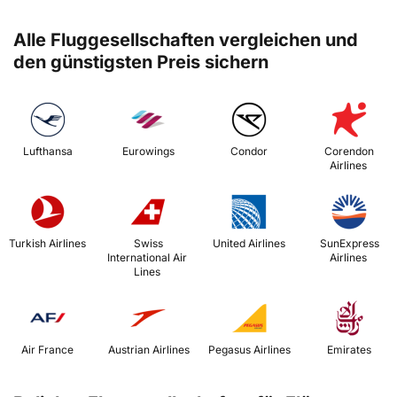
Alle Fluggesellschaften vergleichen und
den günstigsten Preis sichern
 Lufthansa 
 Eurowings 
 Condor 
 Corendon 
Airlines 
 Turkish Airlines 
 Swiss 
 United Airlines 
 SunExpress 
International Air 
Airlines 
Lines 
 Air France 
 Austrian Airlines 
 Pegasus Airlines 
 Emirates 