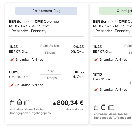
Beliebtester Flug
Günstigs
BER
Berlin
CMB
Colombo
BER
Berlin
CMB
C
Mi. 07. Okt.
-
Mi. 14. Okt.
Mi. 07. Okt.
-
Mi. 14. Okt
1 Reisender
Economy
1 Reisender
Economy
13 Std. 30 Min.
13 Std
11:45
04:45
11:45
08. Okt.
BER
07. Okt.
BER
07. Okt.
1 Stopp
1 
SriLankan Airlines
SriLankan Airlines
17 Std.
33 
03:25
16:55
13:10
14. Okt.
CMB
14. Okt.
2 Stopps
CMB
14. Okt.
1
SriLankan Airlines
SriLankan Airlines
800,34 €
ab
enthalten:
kleine Tasche
Gesamtpreis
Handgepäck
Aufgabegepäck
enthalten:
kleine Tasche
Handgepäck
Aufgabegepä