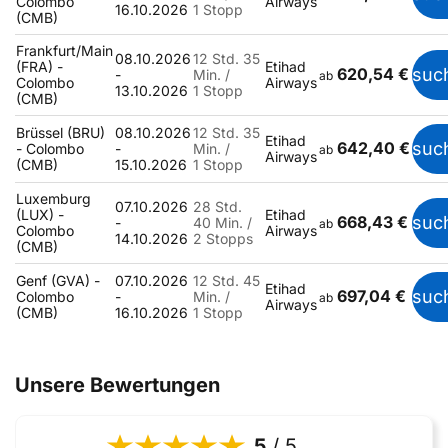
Colombo
Airways
16.10.2026
1 Stopp
(CMB)
Frankfurt/Main
08.10.2026
12 Std. 35
(FRA) -
Etihad
620,54 €
suc
-
Min. /
ab
Colombo
Airways
13.10.2026
1 Stopp
(CMB)
Brüssel (BRU)
08.10.2026
12 Std. 35
Etihad
642,40 €
suc
- Colombo
-
Min. /
ab
Airways
(CMB)
15.10.2026
1 Stopp
Luxemburg
07.10.2026
28 Std.
(LUX) -
Etihad
668,43 €
suc
-
40 Min. /
ab
Colombo
Airways
14.10.2026
2 Stopps
(CMB)
Genf (GVA) -
07.10.2026
12 Std. 45
Etihad
697,04 €
suc
Colombo
-
Min. /
ab
Airways
(CMB)
16.10.2026
1 Stopp
Unsere Bewertungen
5
/ 5