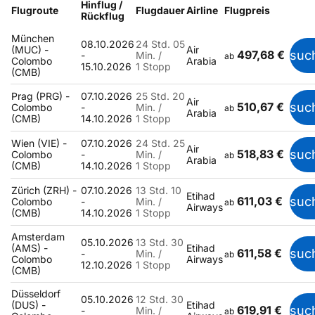
Hinflug /
Flugroute
Flugdauer
Airline
Flugpreis
Rückflug
München
08.10.2026
24 Std. 05
(MUC) -
Air
497,68 €
suc
-
Min. /
ab
Colombo
Arabia
15.10.2026
1 Stopp
(CMB)
Prag (PRG) -
07.10.2026
25 Std. 20
Air
510,67 €
suc
Colombo
-
Min. /
ab
Arabia
(CMB)
14.10.2026
1 Stopp
Wien (VIE) -
07.10.2026
24 Std. 25
Air
518,83 €
suc
Colombo
-
Min. /
ab
Arabia
(CMB)
14.10.2026
1 Stopp
Zürich (ZRH) -
07.10.2026
13 Std. 10
Etihad
611,03 €
suc
Colombo
-
Min. /
ab
Airways
(CMB)
14.10.2026
1 Stopp
Amsterdam
05.10.2026
13 Std. 30
(AMS) -
Etihad
611,58 €
suc
-
Min. /
ab
Colombo
Airways
12.10.2026
1 Stopp
(CMB)
Düsseldorf
05.10.2026
12 Std. 30
(DUS) -
Etihad
619,91 €
suc
-
Min. /
ab