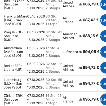
Berlin (BER) -
07.10.2026
34 Std. 53
United
686,79 €
su
San José
-
Min. /
ab
Airlines
(SJO)
10.10.2026
2 Stopps
Frankfurt/Main
05.10.2026
33 Std.
Air
687,43 €
su
(FRA) - San
-
20 Min. /
ab
France
José (SJO)
13.10.2026
1 Stopp
Prag (PRG) -
08.10.2026
32 Std. 41
American
688,15 €
su
San José
-
Min. /
ab
Airlines
(SJO)
16.10.2026
2 Stopps
Amsterdam
05.10.2026
17 Std. 45
694,05 €
su
(AMS) - San
-
Min. /
Lufthansa
ab
José (SJO)
13.10.2026
2 Stopps
05.10.2026
32 Std. 25
Berlin (BER) -
United
694,72 €
su
-
Min. /
ab
Liberia (LIR)
Airlines
12.10.2026
2 Stopps
Luxemburg
07.10.2026
30 Std. 55
United
694,77 €
su
(LUX) - San
-
Min. /
ab
Airlines
José (SJO)
10.10.2026
2 Stopps
Zürich (ZRH) -
07.10.2026
14 Std. 05
Air
695,79 €
su
San José
-
Min. /
ab
France
(SJO)
13.10.2026
1 Stopp