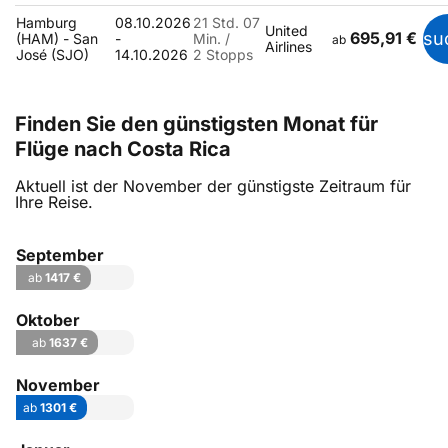
Hamburg
08.10.2026
21 Std. 07
United
695,91 €
su
(HAM) - San
-
Min. /
ab
Airlines
José (SJO)
14.10.2026
2 Stopps
Finden Sie den günstigsten Monat für
Flüge nach Costa Rica
Aktuell ist der November der günstigste Zeitraum für
Ihre Reise.
September
ab
1417 €
Oktober
ab
1637 €
November
ab
1301 €