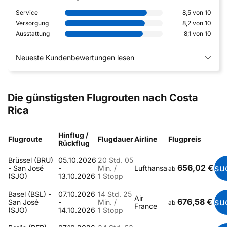
Service
8,5 von 10
Versorgung
8,2 von 10
Ausstattung
8,1 von 10
Neueste Kundenbewertungen lesen
Die günstigsten Flugrouten nach Costa
Rica
Hinflug /
Flugroute
Flugdauer
Airline
Flugpreis
Rückflug
Brüssel (BRU)
05.10.2026
20 Std. 05
656,02 €
su
- San José
-
Min. /
Lufthansa
ab
(SJO)
13.10.2026
1 Stopp
Basel (BSL) -
07.10.2026
14 Std. 25
Air
676,58 €
su
San José
-
Min. /
ab
France
(SJO)
14.10.2026
1 Stopp