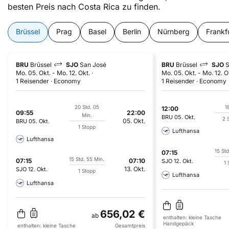
besten Preis nach Costa Rica zu finden.
Brüssel
Prag
Basel
Berlin
Nürnberg
Frankf
BRU
Brüssel
SJO
San José
BRU
Brüssel
SJO
S
Mo. 05. Okt.
-
Mo. 12. Okt.
Mo. 05. Okt.
-
Mo. 12. O
1 Reisender
Economy
1 Reisender
Economy
20 Std. 05
1
12:00
09:55
22:00
Min.
BRU
05. Okt.
2 
05. Okt.
BRU
05. Okt.
1 Stopp
Lufthansa
Lufthansa
15 Std
07:15
15 Std. 55 Min.
07:15
07:10
SJO
12. Okt.
1 
13. Okt.
SJO
12. Okt.
1 Stopp
Lufthansa
Lufthansa
656,02 €
ab
enthalten:
kleine Tasche
Handgepäck
enthalten:
kleine Tasche
Gesamtpreis