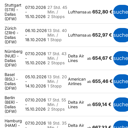
Stuttgart
07.10.2026
27 Std. 45
(STR) -
652,80 €
such
-
Min. /
Lufthansa
ab
Dallas
15.10.2026
2 Stopps
(DFW)
Zürich
06.10.2026
13 Std. 40
(ZRH) -
652,97 €
such
-
Min. /
Lufthansa
ab
Dallas
18.10.2026
1 Stopp
(DFW)
Nürnberg
07.10.2026
17 Std. 43
(NUE) -
Delta Air
654,67 €
such
-
Min. /
ab
Dallas
Lines
15.10.2026
2 Stopps
(DFW)
Basel
05.10.2026
13 Std. 20
(BSL) -
American
655,46 €
such
-
Min. /
ab
Dallas
Airlines
14.10.2026
1 Stopp
(DFW)
Berlin
07.10.2026
17 Std. 55
(BER) -
Delta Air
659,14 €
such
-
Min. /
ab
Dallas
Lines
15.10.2026
2 Stopps
(DFW)
Hamburg
07.10.2026
18 Std. 35
(HAM) -
Delta Air
667,33 €
such
-
Min. /
ab