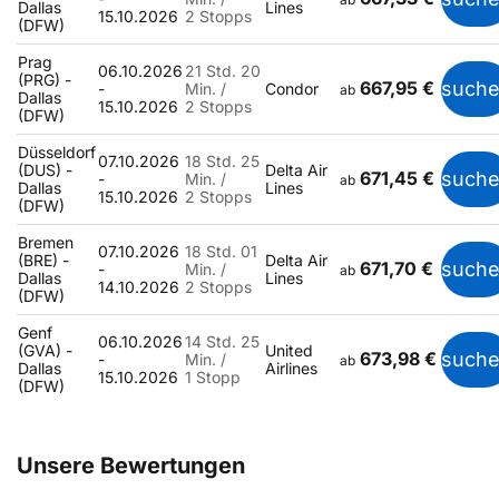
Dallas
Lines
15.10.2026
2 Stopps
(DFW)
Prag
06.10.2026
21 Std. 20
(PRG) -
667,95 €
such
-
Min. /
Condor
ab
Dallas
15.10.2026
2 Stopps
(DFW)
Düsseldorf
07.10.2026
18 Std. 25
(DUS) -
Delta Air
671,45 €
such
-
Min. /
ab
Dallas
Lines
15.10.2026
2 Stopps
(DFW)
Bremen
07.10.2026
18 Std. 01
(BRE) -
Delta Air
671,70 €
such
-
Min. /
ab
Dallas
Lines
14.10.2026
2 Stopps
(DFW)
Genf
06.10.2026
14 Std. 25
(GVA) -
United
673,98 €
such
-
Min. /
ab
Dallas
Airlines
15.10.2026
1 Stopp
(DFW)
Unsere Bewertungen