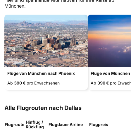
Hier sind spannende Alternativen für Ihre Reise ab
München.
Flüge von München nach Phoenix
Flüge von München
Ab
390 €
pro Erwachsenen
Ab
390 €
pro Erwac
Alle Flugrouten nach Dallas
Hinflug /
Flugroute
Flugdauer
Airline
Flugpreis
Rückflug