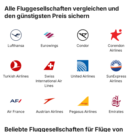
Alle Fluggesellschaften vergleichen und
den günstigsten Preis sichern
 Lufthansa 
 Eurowings 
 Condor 
 Corendon 
Airlines 
 Turkish Airlines 
 Swiss 
 United Airlines 
 SunExpress 
International Air 
Airlines 
Lines 
 Air France 
 Austrian Airlines 
 Pegasus Airlines 
 Emirates 
Beliebte Fluggesellschaften für Flüge von