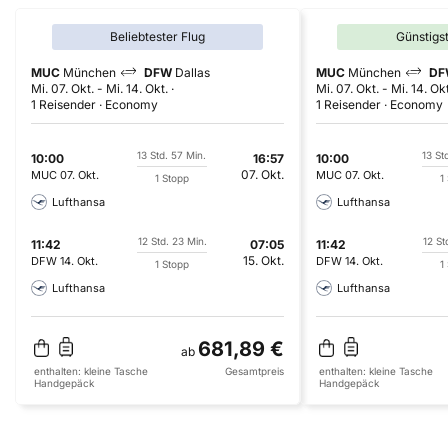
Beliebtester Flug
Günstigs
MUC
München
DFW
Dallas
MUC
München
DF
Mi. 07. Okt.
-
Mi. 14. Okt.
Mi. 07. Okt.
-
Mi. 14. Okt
1 Reisender
Economy
1 Reisender
Economy
13 Std. 57 Min.
13 St
10:00
16:57
10:00
07. Okt.
MUC
07. Okt.
MUC
07. Okt.
1 Stopp
1
Lufthansa
Lufthansa
12 Std. 23 Min.
12 St
11:42
07:05
11:42
15. Okt.
DFW
14. Okt.
DFW
14. Okt.
1 Stopp
1
Lufthansa
Lufthansa
681,89 €
ab
enthalten:
kleine Tasche
Gesamtpreis
enthalten:
kleine Tasche
Handgepäck
Handgepäck