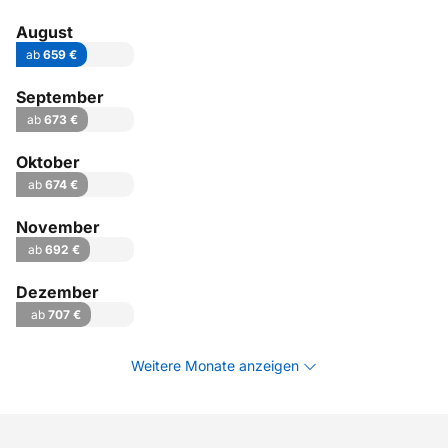
August
ab
659 €
September
ab
673 €
Oktober
ab
674 €
November
ab
692 €
Dezember
ab
707 €
Weitere Monate anzeigen