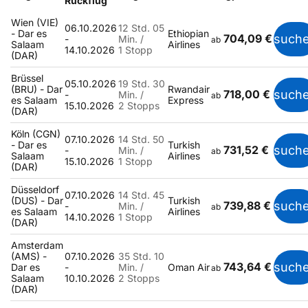
Rückflug
Wien (VIE)
06.10.2026
12 Std. 05
- Dar es
Ethiopian
704,09 €
such
-
Min. /
ab
Salaam
Airlines
14.10.2026
1 Stopp
(DAR)
Brüssel
05.10.2026
19 Std. 30
(BRU) - Dar
Rwandair
718,00 €
such
-
Min. /
ab
es Salaam
Express
15.10.2026
2 Stopps
(DAR)
Köln (CGN)
07.10.2026
14 Std. 50
- Dar es
Turkish
731,52 €
such
-
Min. /
ab
Salaam
Airlines
15.10.2026
1 Stopp
(DAR)
Düsseldorf
07.10.2026
14 Std. 45
(DUS) - Dar
Turkish
739,88 €
such
-
Min. /
ab
es Salaam
Airlines
14.10.2026
1 Stopp
(DAR)
Amsterdam
(AMS) -
07.10.2026
35 Std. 10
743,64 €
such
Dar es
-
Min. /
Oman Air
ab
Salaam
10.10.2026
2 Stopps
(DAR)