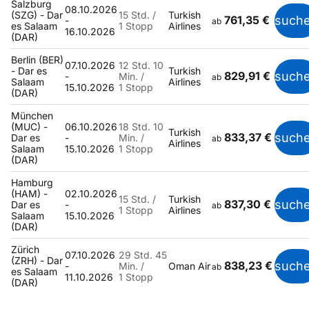
Salzburg
08.10.2026
(SZG) - Dar
15 Std. /
Turkish
761,35 €
such
-
ab
es Salaam
1 Stopp
Airlines
16.10.2026
(DAR)
Berlin (BER)
07.10.2026
12 Std. 10
- Dar es
Turkish
829,91 €
such
-
Min. /
ab
Salaam
Airlines
15.10.2026
1 Stopp
(DAR)
München
(MUC) -
06.10.2026
18 Std. 10
Turkish
833,37 €
such
Dar es
-
Min. /
ab
Airlines
Salaam
15.10.2026
1 Stopp
(DAR)
Hamburg
(HAM) -
02.10.2026
15 Std. /
Turkish
837,30 €
such
Dar es
-
ab
1 Stopp
Airlines
Salaam
15.10.2026
(DAR)
Zürich
07.10.2026
29 Std. 45
(ZRH) - Dar
838,23 €
such
-
Min. /
Oman Air
ab
es Salaam
11.10.2026
1 Stopp
(DAR)