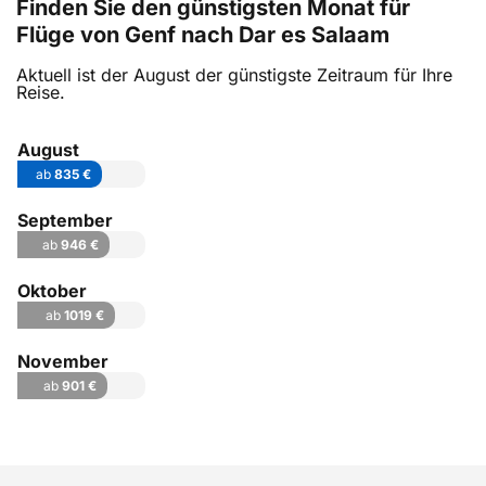
Finden Sie den günstigsten Monat für
Flüge von Genf nach Dar es Salaam
Aktuell ist der August der günstigste Zeitraum für Ihre
Reise.
August
ab
835 €
September
ab
946 €
Oktober
ab
1019 €
November
ab
901 €