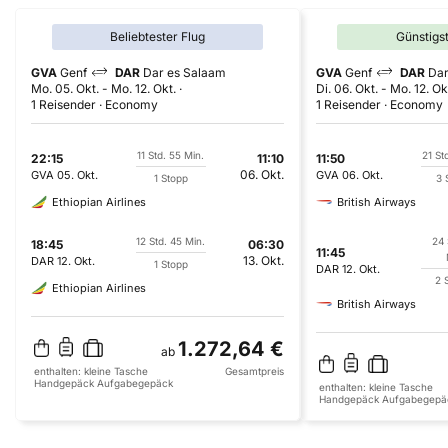
Beliebtester Flug
Günstigs
GVA
Genf
DAR
Dar es Salaam
GVA
Genf
DAR
Dar
Mo. 05. Okt.
-
Mo. 12. Okt.
Di. 06. Okt.
-
Mo. 12. Ok
1 Reisender
Economy
1 Reisender
Economy
11 Std. 55 Min.
21 St
22:15
11:10
11:50
06. Okt.
GVA
05. Okt.
GVA
06. Okt.
1 Stopp
3 
Ethiopian Airlines
British Airways
12 Std. 45 Min.
24 
18:45
06:30
11:45
13. Okt.
DAR
12. Okt.
1 Stopp
DAR
12. Okt.
2 
Ethiopian Airlines
British Airways
1.272,64 €
ab
enthalten:
kleine Tasche
Gesamtpreis
Handgepäck
Aufgabegepäck
enthalten:
kleine Tasche
Handgepäck
Aufgabegepä