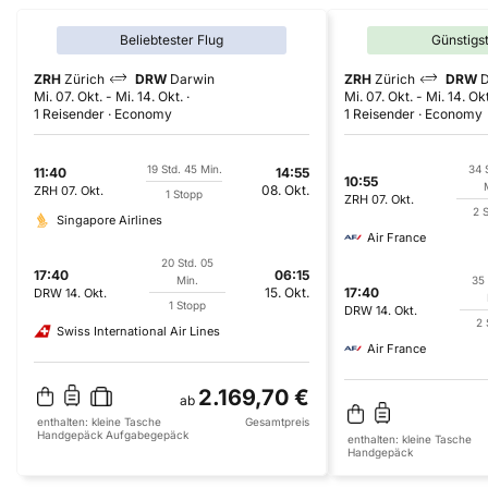
Beliebtester Flug
Günstigs
ZRH
Zürich
DRW
Darwin
ZRH
Zürich
DRW
D
Mi. 07. Okt.
-
Mi. 14. Okt.
Mi. 07. Okt.
-
Mi. 14. Okt
1 Reisender
Economy
1 Reisender
Economy
19 Std. 45 Min.
34 
11:40
14:55
10:55
08. Okt.
ZRH
07. Okt.
1 Stopp
ZRH
07. Okt.
2 
Singapore Airlines
Air France
20 Std. 05
17:40
06:15
Min.
35 
15. Okt.
17:40
DRW
14. Okt.
1 Stopp
DRW
14. Okt.
2 
Swiss International Air Lines
Air France
2.169,70 €
ab
enthalten:
kleine Tasche
Gesamtpreis
Handgepäck
Aufgabegepäck
enthalten:
kleine Tasche
Handgepäck