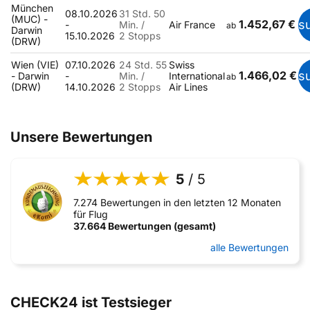
München
08.10.2026
31 Std. 50
(MUC) -
1.452,67 €
s
-
Min. /
Air France
ab
Darwin
15.10.2026
2 Stopps
(DRW)
Wien (VIE)
07.10.2026
24 Std. 55
Swiss
1.466,02 €
s
- Darwin
-
Min. /
International
ab
(DRW)
14.10.2026
2 Stopps
Air Lines
Unsere Bewertungen
5
/ 5
7.274 Bewertungen in den letzten 12 Monaten
für Flug
37.664 Bewertungen (gesamt)
alle Bewertungen
CHECK24 ist Testsieger