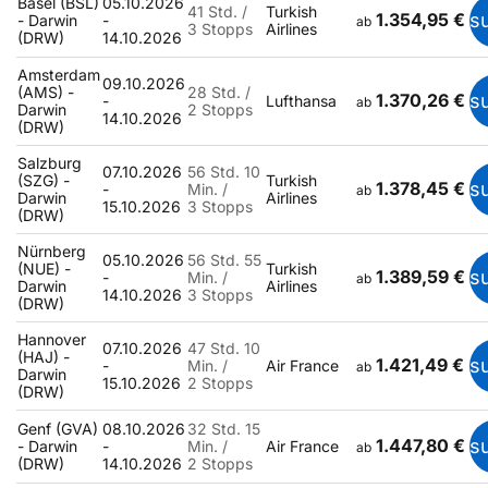
Basel (BSL)
05.10.2026
41 Std. /
Turkish
1.354,95 €
s
- Darwin
-
ab
3 Stopps
Airlines
(DRW)
14.10.2026
Amsterdam
09.10.2026
(AMS) -
28 Std. /
1.370,26 €
s
-
Lufthansa
ab
Darwin
2 Stopps
14.10.2026
(DRW)
Salzburg
07.10.2026
56 Std. 10
(SZG) -
Turkish
1.378,45 €
s
-
Min. /
ab
Darwin
Airlines
15.10.2026
3 Stopps
(DRW)
Nürnberg
05.10.2026
56 Std. 55
(NUE) -
Turkish
1.389,59 €
s
-
Min. /
ab
Darwin
Airlines
14.10.2026
3 Stopps
(DRW)
Hannover
07.10.2026
47 Std. 10
(HAJ) -
1.421,49 €
s
-
Min. /
Air France
ab
Darwin
15.10.2026
2 Stopps
(DRW)
Genf (GVA)
08.10.2026
32 Std. 15
1.447,80 €
s
- Darwin
-
Min. /
Air France
ab
(DRW)
14.10.2026
2 Stopps