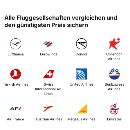
Alle Fluggesellschaften vergleichen und
den günstigsten Preis sichern
 Lufthansa 
 Eurowings 
 Condor 
 Corendon 
Airlines 
 Turkish Airlines 
 Swiss 
 United Airlines 
 SunExpress 
International Air 
Airlines 
Lines 
 Air France 
 Austrian Airlines 
 Pegasus Airlines 
 Emirates 