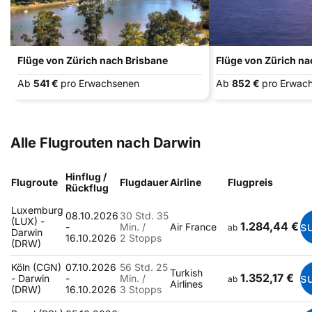
Flüge von Zürich nach Brisbane
Flüge von Zürich n
Ab
541 €
pro Erwachsenen
Ab
852 €
pro Erwac
Alle Flugrouten nach Darwin
Hinflug /
Flugroute
Flugdauer
Airline
Flugpreis
Rückflug
Luxemburg
08.10.2026
30 Std. 35
(LUX) -
1.284,44 €
s
-
Min. /
Air France
ab
Darwin
16.10.2026
2 Stopps
(DRW)
Köln (CGN)
07.10.2026
56 Std. 25
Turkish
1.352,17 €
s
- Darwin
-
Min. /
ab
Airlines
(DRW)
16.10.2026
3 Stopps