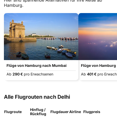
Hier sind spannende Alternativen für Ihre Reise ab
Hamburg.
Flüge von Hamburg nach Mumbai
Flüge von Hamburg 
Ab
290 €
pro Erwachsenen
Ab
401 €
pro Erwac
Alle Flugrouten nach Delhi
Hinflug /
Flugroute
Flugdauer
Airline
Flugpreis
Rückflug