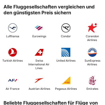
Alle Fluggesellschaften vergleichen und
den günstigsten Preis sichern
 Lufthansa 
 Eurowings 
 Condor 
 Corendon 
Airlines 
 Turkish Airlines 
 Swiss 
 United Airlines 
 SunExpress 
International Air 
Airlines 
Lines 
 Air France 
 Austrian Airlines 
 Pegasus Airlines 
 Emirates 
Beliebte Fluggesellschaften für Flüge von