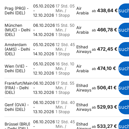
05.10.2026
17 Std. 05
Prag (PRG) -
Air
438,64 €
suc
-
Min. /
ab
Delhi (DEL)
Arabia
12.10.2026
1 Stopp
München
06.10.2026
15 Std. 50
Air
466,78 €
suc
(MUC) - Delhi
-
Min. /
ab
Arabia
(DEL)
14.10.2026
1 Stopp
Amsterdam
05.10.2026
12 Std. 45
Etihad
472,45 €
suc
(AMS) - Delhi
-
Min. /
ab
Airways
(DEL)
14.10.2026
1 Stopp
05.10.2026
16 Std. 10
Wien (VIE) -
Air
474,10 €
suc
-
Min. /
ab
Delhi (DEL)
Arabia
12.10.2026
1 Stopp
Frankfurt/Main
06.10.2026
17 Std. 55
Etihad
506,41 €
suc
(FRA) - Delhi
-
Min. /
ab
Airways
(DEL)
13.10.2026
1 Stopp
06.10.2026
17 Std. 40
Genf (GVA) -
Etihad
529,93 €
suc
-
Min. /
ab
Delhi (DEL)
Airways
13.10.2026
1 Stopp
06.10.2026
12 Std. 45
Brüssel (BRU)
Etihad
533,27 €
suc
-
Min. /
ab
- Delhi (DEL)
Airways