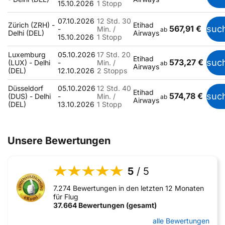
15.10.2026
1 Stopp
07.10.2026
12 Std. 30
Zürich (ZRH) -
Etihad
567,91 €
suc
-
Min. /
ab
Delhi (DEL)
Airways
15.10.2026
1 Stopp
Luxemburg
05.10.2026
17 Std. 20
Etihad
573,27 €
suc
(LUX) - Delhi
-
Min. /
ab
Airways
(DEL)
12.10.2026
2 Stopps
Düsseldorf
05.10.2026
12 Std. 40
Etihad
574,78 €
suc
(DUS) - Delhi
-
Min. /
ab
Airways
(DEL)
13.10.2026
1 Stopp
Unsere Bewertungen
5
/ 5
7.274 Bewertungen in den letzten 12 Monaten
für Flug
37.664 Bewertungen (gesamt)
alle Bewertungen