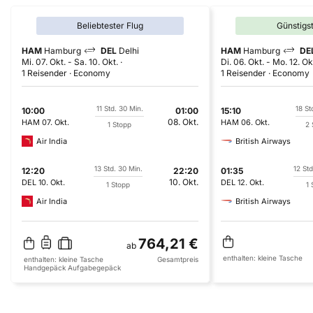
Beliebtester Flug
Günstigs
HAM
Hamburg
DEL
Delhi
HAM
Hamburg
DE
Mi. 07. Okt.
-
Sa. 10. Okt.
Di. 06. Okt.
-
Mo. 12. Ok
1 Reisender
Economy
1 Reisender
Economy
11 Std. 30 Min.
18 St
10:00
01:00
15:10
08. Okt.
HAM
07. Okt.
HAM
06. Okt.
1 Stopp
2 
Air India
British Airways
13 Std. 30 Min.
12 Std
12:20
22:20
01:35
10. Okt.
DEL
10. Okt.
DEL
12. Okt.
1 Stopp
1 
Air India
British Airways
764,21 €
ab
enthalten:
kleine Tasche
enthalten:
kleine Tasche
Gesamtpreis
Handgepäck
Aufgabegepäck