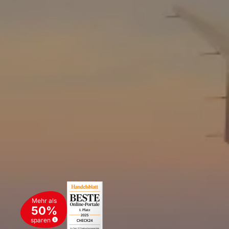
Mehr als
50%
sparen