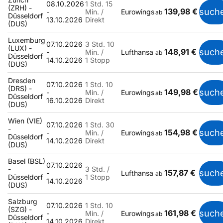
08.10.2026
1 Std. 15
(ZRH) -
139,98 €
such
-
Min. /
Eurowings
ab
Düsseldorf
13.10.2026
Direkt
(DUS)
Luxemburg
07.10.2026
3 Std. 10
(LUX) -
148,91 €
such
-
Min. /
Lufthansa
ab
Düsseldorf
14.10.2026
1 Stopp
(DUS)
Dresden
07.10.2026
1 Std. 10
(DRS) -
149,98 €
such
-
Min. /
Eurowings
ab
Düsseldorf
16.10.2026
Direkt
(DUS)
Wien (VIE)
07.10.2026
1 Std. 30
-
154,98 €
such
-
Min. /
Eurowings
ab
Düsseldorf
14.10.2026
Direkt
(DUS)
Basel (BSL)
07.10.2026
-
3 Std. /
157,87 €
such
-
Lufthansa
ab
Düsseldorf
1 Stopp
14.10.2026
(DUS)
Salzburg
07.10.2026
1 Std. 10
(SZG) -
161,98 €
such
-
Min. /
Eurowings
ab
Düsseldorf
14.10.2026
Direkt