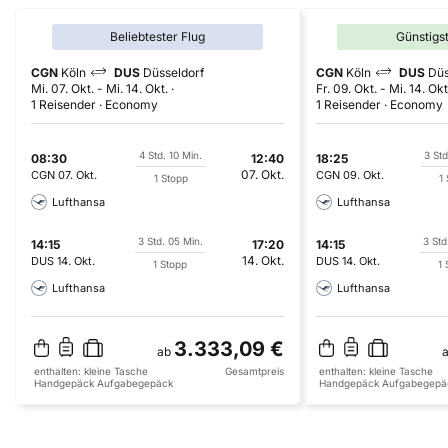
Beliebtester Flug
Günstigs
CGN
Köln
DUS
Düsseldorf
CGN
Köln
DUS
Düs
Mi. 07. Okt.
-
Mi. 14. Okt.
Fr. 09. Okt.
-
Mi. 14. Okt
1 Reisender
Economy
1 Reisender
Economy
4 Std. 10 Min.
3 Std
08:30
12:40
18:25
07. Okt.
CGN
07. Okt.
CGN
09. Okt.
1 Stopp
1
Lufthansa
Lufthansa
3 Std. 05 Min.
3 Std
14:15
17:20
14:15
14. Okt.
DUS
14. Okt.
DUS
14. Okt.
1 Stopp
1 
Lufthansa
Lufthansa
3.333,09 €
ab
enthalten:
kleine Tasche
Gesamtpreis
enthalten:
kleine Tasche
Handgepäck
Aufgabegepäck
Handgepäck
Aufgabegepä