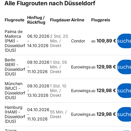
Alle Flugrouten nach Düsseldorf
Hinflug /
Flugroute
Flugdauer
Airline
Flugpreis
Rückflug
Palma de
Mallorca
06.10.2026
2 Std. 20
109,89 €
such
(PMI) -
-
Min. /
Condor
ab
Düsseldorf
14.10.2026
Direkt
(DUS)
Berlin
09.10.2026
1 Std. 05
(BER) -
129,98 €
such
-
Min. /
Eurowings
ab
Düsseldorf
11.10.2026
Direkt
(DUS)
München
09.10.2026
1 Std. 10
(MUC) -
129,98 €
such
-
Min. /
Eurowings
ab
Düsseldorf
13.10.2026
Direkt
(DUS)
Hamburg
04.10.2026
(HAM) -
55 Min. /
129,98 €
such
-
Eurowings
ab
Düsseldorf
Direkt
11.10.2026
(DUS)
Zürich