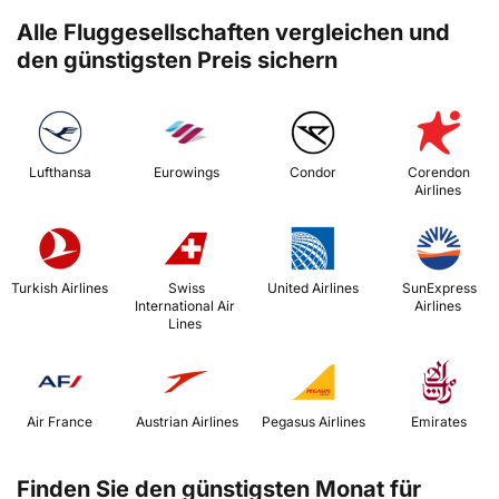
Alle Fluggesellschaften vergleichen und
den günstigsten Preis sichern
 Lufthansa 
 Eurowings 
 Condor 
 Corendon 
Airlines 
 Turkish Airlines 
 Swiss 
 United Airlines 
 SunExpress 
International Air 
Airlines 
Lines 
 Air France 
 Austrian Airlines 
 Pegasus Airlines 
 Emirates 
Finden Sie den günstigsten Monat für