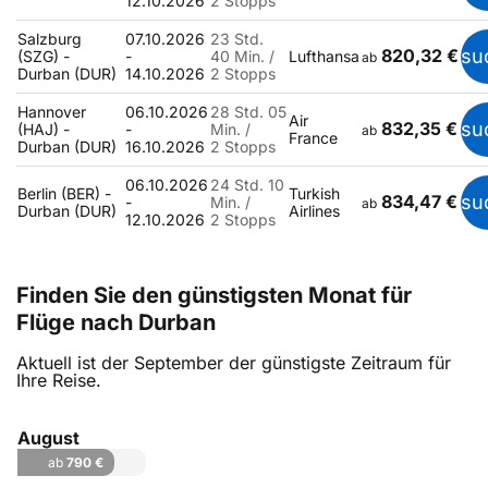
12.10.2026
2 Stopps
Salzburg
07.10.2026
23 Std.
820,32 €
su
(SZG) -
-
40 Min. /
Lufthansa
ab
Durban (DUR)
14.10.2026
2 Stopps
Hannover
06.10.2026
28 Std. 05
Air
832,35 €
su
(HAJ) -
-
Min. /
ab
France
Durban (DUR)
16.10.2026
2 Stopps
06.10.2026
24 Std. 10
Berlin (BER) -
Turkish
834,47 €
su
-
Min. /
ab
Durban (DUR)
Airlines
12.10.2026
2 Stopps
Finden Sie den günstigsten Monat für
Flüge nach Durban
Aktuell ist der September der günstigste Zeitraum für
Ihre Reise.
August
ab
790 €