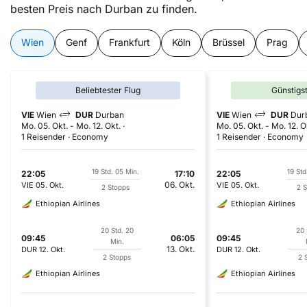
besten Preis nach Durban zu finden.
Wien
Genf
Frankfurt
Köln
Brüssel
Prag
Beliebtester Flug
Günstigs
VIE
Wien
DUR
Durban
VIE
Wien
DUR
Dur
Mo. 05. Okt.
-
Mo. 12. Okt.
Mo. 05. Okt.
-
Mo. 12. O
1 Reisender
Economy
1 Reisender
Economy
19 Std. 05 Min.
19 Std
22:05
17:10
22:05
06. Okt.
VIE
05. Okt.
VIE
05. Okt.
2 Stopps
2 S
Ethiopian Airlines
Ethiopian Airlines
20 Std. 20
20 
09:45
06:05
09:45
Min.
13. Okt.
DUR
12. Okt.
DUR
12. Okt.
2 Stopps
2 
Ethiopian Airlines
Ethiopian Airlines