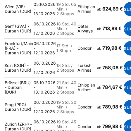
05.10.2026
19 Std. 05
Wien (VIE) -
Ethiopian
624,69 €
su
-
Min. /
ab
Durban (DUR)
Airlines
13.10.2026
2 Stopps
06.10.2026
18 Std. 40
Genf (GVA) -
Qatar
713,89 €
su
-
Min. /
ab
Durban (DUR)
Airways
12.10.2026
2 Stopps
Frankfurt/Main
06.10.2026
17 Std. /
719,98 €
su
(FRA) -
-
Condor
ab
1 Stopp
Durban (DUR)
12.10.2026
06.10.2026
Köln (CGN) -
18 Std. /
Turkish
758,08 €
su
-
ab
Durban (DUR)
2 Stopps
Airlines
12.10.2026
Brüssel (BRU)
05.10.2026
21 Std. 40
Ethiopian
784,67 €
su
- Durban
-
Min. /
ab
Airlines
(DUR)
13.10.2026
2 Stopps
06.10.2026
19 Std. 30
Prag (PRG) -
789,98 €
su
-
Min. /
Condor
ab
Durban (DUR)
12.10.2026
2 Stopps
06.10.2026
19 Std. 45
Zürich (ZRH) -
799,98 €
su
-
Min. /
Condor
ab
Durban (DUR)