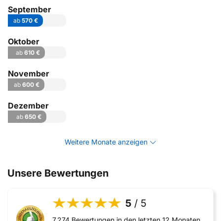
September
ab
570 €
Oktober
ab
610 €
November
ab
600 €
Dezember
ab
650 €
Weitere Monate anzeigen
Unsere Bewertungen
5
/ 5
7.274 Bewertungen in den letzten 12 Monaten