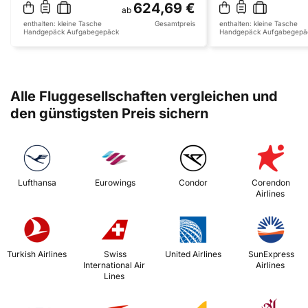
624,69 €
ab
enthalten:
kleine Tasche
Gesamtpreis
enthalten:
kleine Tasche
Handgepäck
Aufgabegepäck
Handgepäck
Aufgabegepä
Alle Fluggesellschaften vergleichen und
den günstigsten Preis sichern
 Lufthansa 
 Eurowings 
 Condor 
 Corendon 
Airlines 
 Turkish Airlines 
 Swiss 
 United Airlines 
 SunExpress 
International Air 
Airlines 
Lines 