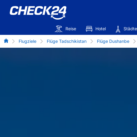
Reise
Hotel
Städte
Flug-Vergleich
Flugziele
Flüge Tadschikistan
Flüge Dushanbe