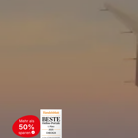
Mehr als
50%
sparen