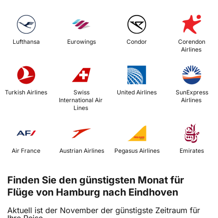
 Lufthansa 
 Eurowings 
 Condor 
 Corendon 
Airlines 
 Turkish Airlines 
 Swiss 
 United Airlines 
 SunExpress 
International Air 
Airlines 
Lines 
 Air France 
 Austrian Airlines 
 Pegasus Airlines 
 Emirates 
Finden Sie den günstigsten Monat für
Flüge von Hamburg nach Eindhoven
Aktuell ist der November der günstigste Zeitraum für