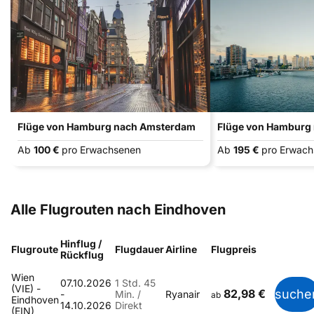
Flüge von Hamburg nach Amsterdam
Flüge von Hamburg
Ab
100 €
pro Erwachsenen
Ab
195 €
pro Erwac
Alle Flugrouten nach Eindhoven
Hinflug /
Flugroute
Flugdauer
Airline
Flugpreis
Rückflug
Wien
07.10.2026
1 Std. 45
(VIE) -
82,98 €
suche
-
Min. /
Ryanair
ab
Eindhoven
14.10.2026
Direkt
(EIN)