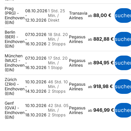
Prag
08.10.2026
1 Std. 25
(PRG) -
Transavia
88,00 €
suche
-
Min. /
ab
Eindhoven
Airlines
12.10.2026
Direkt
(EIN)
Berlin
07.10.2026
18 Std. 20
(BER) -
Pegasus
882,88 €
suche
-
Min. /
ab
Eindhoven
Airlines
16.10.2026
2 Stopps
(EIN)
München
07.10.2026
17 Std. 20
(MUC) -
Pegasus
894,95 €
suche
-
Min. /
ab
Eindhoven
Airlines
16.10.2026
1 Stopp
(EIN)
Zürich
10.10.2026
46 Std. 10
(ZRH) -
Pegasus
918,98 €
suche
-
Min. /
ab
Eindhoven
Airlines
14.10.2026
2 Stopps
(EIN)
Genf
10.10.2026
42 Std. 05
(GVA) -
Pegasus
946,99 €
suche
-
Min. /
ab
Eindhoven
Airlines
18.10.2026
2 Stopps
(EIN)