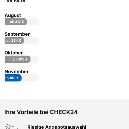
Ihre Reise.
August
ab
317 €
September
ab
254 €
Oktober
ab
393 €
November
ab
188 €
Ihre Vorteile bei CHECK24
Riesige Angebotsauswahl