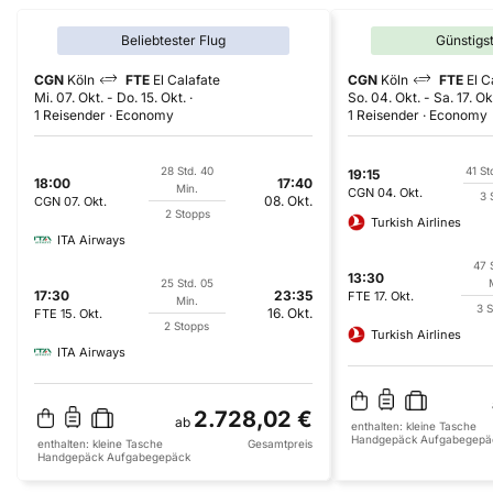
Beliebtester Flug
Günstigs
CGN
Köln
FTE
El Calafate
CGN
Köln
FTE
El C
Mi. 07. Okt.
-
Do. 15. Okt.
So. 04. Okt.
-
Sa. 17. Ok
1 Reisender
Economy
1 Reisender
Economy
28 Std. 40
41 St
19:15
18:00
17:40
Min.
CGN
04. Okt.
3 
08. Okt.
CGN
07. Okt.
2 Stopps
Turkish Airlines
ITA Airways
47 
13:30
25 Std. 05
17:30
23:35
FTE
17. Okt.
Min.
3 
16. Okt.
FTE
15. Okt.
2 Stopps
Turkish Airlines
ITA Airways
2.728,02 €
ab
enthalten:
kleine Tasche
Handgepäck
Aufgabegepä
enthalten:
kleine Tasche
Gesamtpreis
Handgepäck
Aufgabegepäck