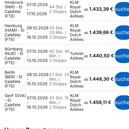
Innsbruck
KLM
07.10.2026
(INN) - El
44 Std. /
Royal
1.433,39 €
such
-
ab
Calafate
2 Stopps
Dutch
17.10.2026
(FTE)
Airlines
Hamburg
KLM
08.10.2026
30 Std.
(HAM) - El
Royal
1.439,66 €
such
-
20 Min. /
ab
Calafate
Dutch
16.10.2026
3 Stopps
(FTE)
Airlines
Nürnberg
07.10.2026
42 Std. 45
(NUE) - El
Turkish
1.440,50 €
such
-
Min. /
ab
Calafate
Airlines
13.10.2026
3 Stopps
(FTE)
Berlin
KLM
08.10.2026
27 Std. 25
(BER) - El
Royal
1.448,30 €
such
-
Min. /
ab
Calafate
Dutch
15.10.2026
3 Stopps
(FTE)
Airlines
Genf (GVA)
KLM
07.10.2026
43 Std. 15
- El
Royal
1.456,11 €
such
-
Min. /
ab
Calafate
Dutch
16.10.2026
2 Stopps
(FTE)
Airlines