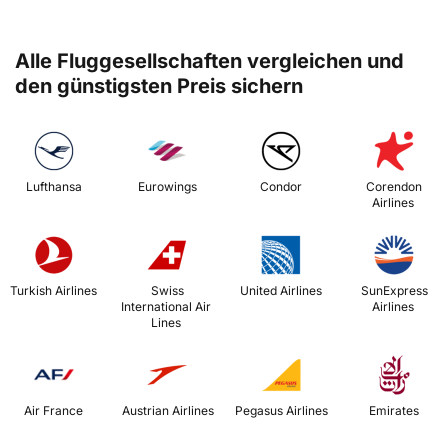
Alle Fluggesellschaften vergleichen und
den günstigsten Preis sichern
 Lufthansa 
 Eurowings 
 Condor 
 Corendon 
Airlines 
 Turkish Airlines 
 Swiss 
 United Airlines 
 SunExpress 
International Air 
Airlines 
Lines 
 Air France 
 Austrian Airlines 
 Pegasus Airlines 
 Emirates 