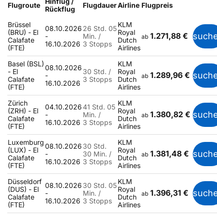
Hinflug /
Flugroute
Flugdauer
Airline
Flugpreis
Rückflug
Brüssel
KLM
08.10.2026
26 Std. 05
(BRU) - El
Royal
1.271,88 €
such
-
Min. /
ab
Calafate
Dutch
16.10.2026
3 Stopps
(FTE)
Airlines
Basel (BSL)
KLM
08.10.2026
- El
30 Std. /
Royal
1.289,96 €
such
-
ab
Calafate
3 Stopps
Dutch
16.10.2026
(FTE)
Airlines
Zürich
KLM
04.10.2026
41 Std. 05
(ZRH) - El
Royal
1.380,82 €
such
-
Min. /
ab
Calafate
Dutch
16.10.2026
3 Stopps
(FTE)
Airlines
Luxemburg
KLM
08.10.2026
30 Std.
(LUX) - El
Royal
1.381,48 €
such
-
30 Min. /
ab
Calafate
Dutch
16.10.2026
3 Stopps
(FTE)
Airlines
Düsseldorf
KLM
08.10.2026
30 Std. 05
(DUS) - El
Royal
1.396,31 €
such
-
Min. /
ab
Calafate
Dutch
16.10.2026
3 Stopps
(FTE)
Airlines