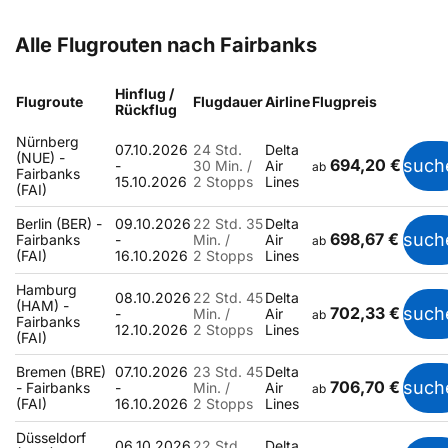
Alle Flugrouten nach Fairbanks
Hinflug /
Flugroute
Flugdauer
Airline
Flugpreis
Rückflug
Nürnberg
07.10.2026
24 Std.
Delta
(NUE) -
694,20 €
such
-
30 Min. /
Air
ab
Fairbanks
15.10.2026
2 Stopps
Lines
(FAI)
Berlin (BER) -
09.10.2026
22 Std. 35
Delta
698,67 €
such
Fairbanks
-
Min. /
Air
ab
(FAI)
16.10.2026
2 Stopps
Lines
Hamburg
08.10.2026
22 Std. 45
Delta
(HAM) -
702,33 €
such
-
Min. /
Air
ab
Fairbanks
12.10.2026
2 Stopps
Lines
(FAI)
Bremen (BRE)
07.10.2026
23 Std. 45
Delta
706,70 €
such
- Fairbanks
-
Min. /
Air
ab
(FAI)
16.10.2026
2 Stopps
Lines
Düsseldorf
06.10.2026
22 Std.
Delta