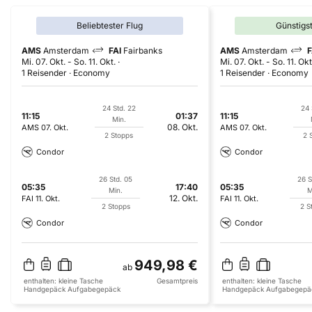
Beliebtester Flug
Günstigs
AMS
Amsterdam
FAI
Fairbanks
AMS
Amsterdam
F
Mi. 07. Okt.
-
So. 11. Okt.
Mi. 07. Okt.
-
So. 11. Okt
1 Reisender
Economy
1 Reisender
Economy
24 Std. 22
24 
11:15
01:37
11:15
Min.
08. Okt.
AMS
07. Okt.
AMS
07. Okt.
2 Stopps
2 
Condor
Condor
26 Std. 05
26 S
05:35
17:40
05:35
Min.
M
12. Okt.
FAI
11. Okt.
FAI
11. Okt.
2 Stopps
2 S
Condor
Condor
949,98 €
ab
enthalten:
kleine Tasche
Gesamtpreis
enthalten:
kleine Tasche
Handgepäck
Aufgabegepäck
Handgepäck
Aufgabegepä