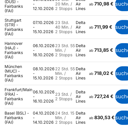
(DUS) -
710,98 €
such
-
20 Min. /
Air
ab
Fairbanks
12.10.2026
2 Stopps
Lines
(FAI)
Stuttgart
07.10.2026
23 Std.
Delta
(STR) -
711,99 €
such
-
40 Min. /
Air
ab
Fairbanks
15.10.2026
2 Stopps
Lines
(FAI)
Hannover
06.10.2026
23 Std. 55
Delta
(HAJ) -
713,85 €
such
-
Min. /
Air
ab
Fairbanks
16.10.2026
2 Stopps
Lines
(FAI)
München
08.10.2026
22 Std. 55
Delta
(MUC) -
718,02 €
such
-
Min. /
Air
ab
Fairbanks
15.10.2026
2 Stopps
Lines
(FAI)
Frankfurt/Main
06.10.2026
Delta
(FRA) -
23 Std. /
727,24 €
such
-
Air
ab
Fairbanks
2 Stopps
16.10.2026
Lines
(FAI)
Basel (BSL) -
04.10.2026
24 Std. 15
Delta
830,53 €
such
Fairbanks
-
Min. /
Air
ab
(FAI)
14.10.2026
2 Stopps
Lines