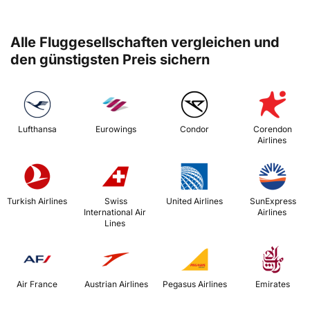
Alle Fluggesellschaften vergleichen und
den günstigsten Preis sichern
 Lufthansa 
 Eurowings 
 Condor 
 Corendon 
Airlines 
 Turkish Airlines 
 Swiss 
 United Airlines 
 SunExpress 
International Air 
Airlines 
Lines 
 Air France 
 Austrian Airlines 
 Pegasus Airlines 
 Emirates 