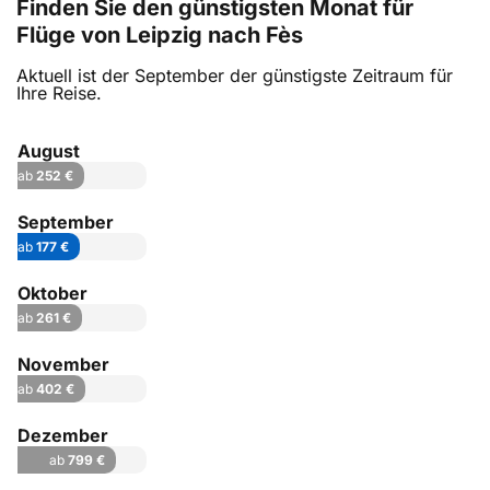
Finden Sie den günstigsten Monat für
Flüge von Leipzig nach Fès
Aktuell ist der September der günstigste Zeitraum für
Ihre Reise.
August
ab
252 €
September
ab
177 €
Oktober
ab
261 €
November
ab
402 €
Dezember
ab
799 €