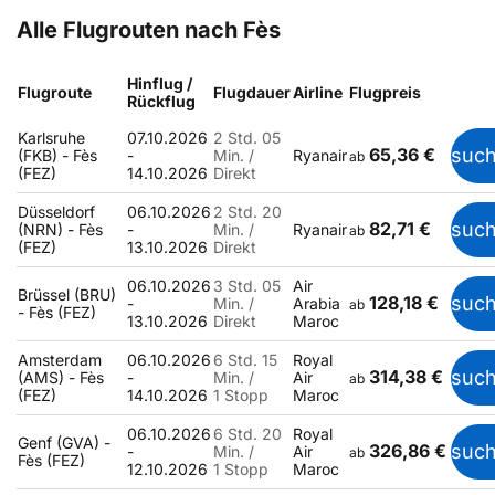
Alle Flugrouten nach Fès
Hinflug /
Flugroute
Flugdauer
Airline
Flugpreis
Rückflug
Karlsruhe
07.10.2026
2 Std. 05
65,36 €
suc
(FKB) - Fès
-
Min. /
Ryanair
ab
(FEZ)
14.10.2026
Direkt
Düsseldorf
06.10.2026
2 Std. 20
82,71 €
suc
(NRN) - Fès
-
Min. /
Ryanair
ab
(FEZ)
13.10.2026
Direkt
06.10.2026
3 Std. 05
Air
Brüssel (BRU)
128,18 €
suc
-
Min. /
Arabia
ab
- Fès (FEZ)
13.10.2026
Direkt
Maroc
Amsterdam
06.10.2026
6 Std. 15
Royal
314,38 €
suc
(AMS) - Fès
-
Min. /
Air
ab
(FEZ)
14.10.2026
1 Stopp
Maroc
06.10.2026
6 Std. 20
Royal
Genf (GVA) -
326,86 €
suc
-
Min. /
Air
ab
Fès (FEZ)
12.10.2026
1 Stopp
Maroc