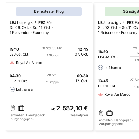
Beliebtester Flug
Günstigs
LEJ
Leipzig
FEZ
Fès
LEJ
Leipzig
FEZ
Fè
Di. 06. Okt.
-
So. 11. Okt.
Sa. 03. Okt.
-
So. 11. Okt
1 Reisender
Economy
1 Reisender
Economy
18 Std. 35 Min.
29 
19:10
12:45
18:50
M
07. Okt.
LEJ
06. Okt.
2 Stopps
LEJ
03. Okt.
2 S
Royal Air Maroc
Lufthansa
28 Std.
04:30
09:30
27 Std
12. Okt.
13:45
FEZ
11. Okt.
2 Stopps
FEZ
11. Okt.
2 S
Lufthansa
Royal Air Maroc
2.552,10 €
ab
enthalten:
Handgepäck
Gesamtpreis
Aufgabegepäck
enthalten:
Handgepäck
Aufgabegepäck