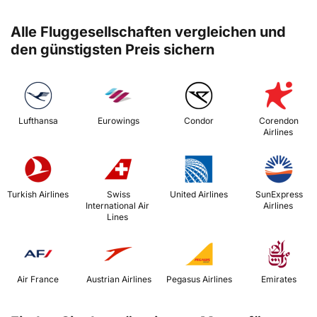
Alle Fluggesellschaften vergleichen und
den günstigsten Preis sichern
 Lufthansa 
 Eurowings 
 Condor 
 Corendon 
Airlines 
 Turkish Airlines 
 Swiss 
 United Airlines 
 SunExpress 
International Air 
Airlines 
Lines 
 Air France 
 Austrian Airlines 
 Pegasus Airlines 
 Emirates 