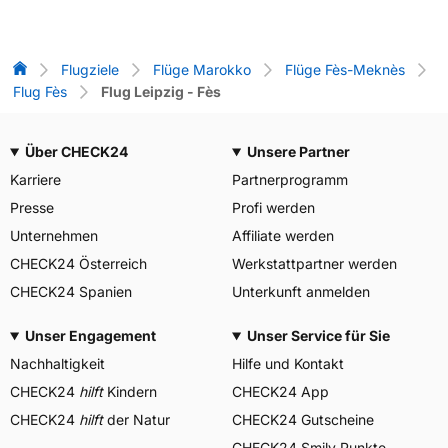
Flug-Vergleich
Flugziele
Flüge Marokko
Flüge Fès-Meknès
Flug Fès
Flug Leipzig - Fès
Über CHECK24
Unsere Partner
Karriere
Partnerprogramm
Presse
Profi werden
Unternehmen
Affiliate werden
CHECK24 Österreich
Werkstattpartner werden
CHECK24 Spanien
Unterkunft anmelden
Unser Engagement
Unser Service für Sie
Nachhaltigkeit
Hilfe und Kontakt
CHECK24
hilft
Kindern
CHECK24 App
CHECK24
hilft
der Natur
CHECK24 Gutscheine
CHECK24 Smily Punkte