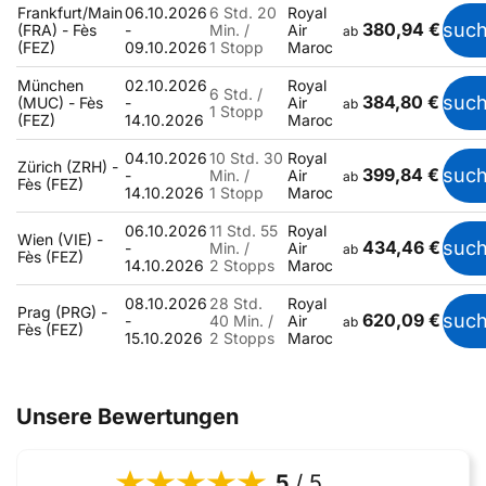
Frankfurt/Main
06.10.2026
6 Std. 20
Royal
380,94 €
suc
(FRA) - Fès
-
Min. /
Air
ab
(FEZ)
09.10.2026
1 Stopp
Maroc
München
02.10.2026
Royal
6 Std. /
384,80 €
suc
(MUC) - Fès
-
Air
ab
1 Stopp
(FEZ)
14.10.2026
Maroc
04.10.2026
10 Std. 30
Royal
Zürich (ZRH) -
399,84 €
suc
-
Min. /
Air
ab
Fès (FEZ)
14.10.2026
1 Stopp
Maroc
06.10.2026
11 Std. 55
Royal
Wien (VIE) -
434,46 €
suc
-
Min. /
Air
ab
Fès (FEZ)
14.10.2026
2 Stopps
Maroc
08.10.2026
28 Std.
Royal
Prag (PRG) -
620,09 €
suc
-
40 Min. /
Air
ab
Fès (FEZ)
15.10.2026
2 Stopps
Maroc
Unsere Bewertungen
5
/ 5