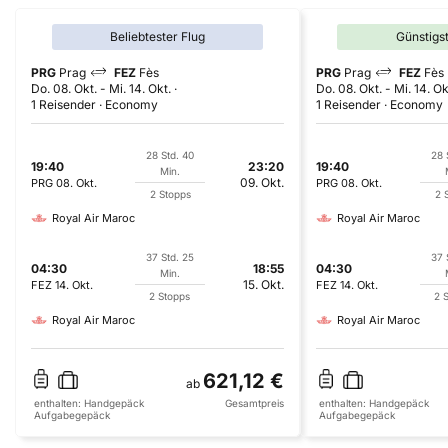
Beliebtester Flug
Günstigs
PRG
Prag
FEZ
Fès
PRG
Prag
FEZ
Fès
Do. 08. Okt.
-
Mi. 14. Okt.
Do. 08. Okt.
-
Mi. 14. Ok
1 Reisender
Economy
1 Reisender
Economy
28 Std. 40
28 
19:40
23:20
19:40
Min.
09. Okt.
PRG
08. Okt.
PRG
08. Okt.
2 Stopps
2 
Royal Air Maroc
Royal Air Maroc
37 Std. 25
37 
04:30
18:55
04:30
Min.
15. Okt.
FEZ
14. Okt.
FEZ
14. Okt.
2 Stopps
2 
Royal Air Maroc
Royal Air Maroc
621,12 €
ab
enthalten:
Handgepäck
Gesamtpreis
enthalten:
Handgepäck
Aufgabegepäck
Aufgabegepäck