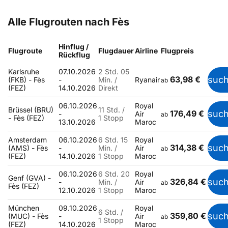
Alle Flugrouten nach Fès
Hinflug /
Flugroute
Flugdauer
Airline
Flugpreis
Rückflug
Karlsruhe
07.10.2026
2 Std. 05
63,98 €
suc
(FKB) - Fès
-
Min. /
Ryanair
ab
(FEZ)
14.10.2026
Direkt
06.10.2026
Royal
Brüssel (BRU)
11 Std. /
176,49 €
suc
-
Air
ab
- Fès (FEZ)
1 Stopp
13.10.2026
Maroc
Amsterdam
06.10.2026
6 Std. 15
Royal
314,38 €
suc
(AMS) - Fès
-
Min. /
Air
ab
(FEZ)
14.10.2026
1 Stopp
Maroc
06.10.2026
6 Std. 20
Royal
Genf (GVA) -
326,84 €
suc
-
Min. /
Air
ab
Fès (FEZ)
12.10.2026
1 Stopp
Maroc
München
09.10.2026
Royal
6 Std. /
359,80 €
suc
(MUC) - Fès
-
Air
ab
1 Stopp
(FEZ)
14.10.2026
Maroc