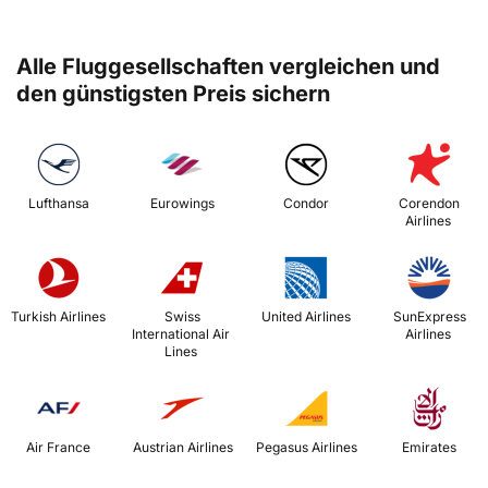
Alle Fluggesellschaften vergleichen und
den günstigsten Preis sichern
 Lufthansa 
 Eurowings 
 Condor 
 Corendon 
Airlines 
 Turkish Airlines 
 Swiss 
 United Airlines 
 SunExpress 
International Air 
Airlines 
Lines 
 Air France 
 Austrian Airlines 
 Pegasus Airlines 
 Emirates 