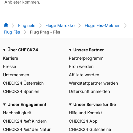
Anbieter kommen.
Flug-Vergleich
Flugziele
Flüge Marokko
Flüge Fès-Meknès
Flug Fès
Flug Prag - Fès
Über CHECK24
Unsere Partner
Karriere
Partnerprogramm
Presse
Profi werden
Unternehmen
Affiliate werden
CHECK24 Österreich
Werkstattpartner werden
CHECK24 Spanien
Unterkunft anmelden
Unser Engagement
Unser Service für Sie
Nachhaltigkeit
Hilfe und Kontakt
CHECK24
hilft
Kindern
CHECK24 App
CHECK24
hilft
der Natur
CHECK24 Gutscheine