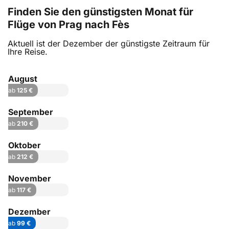
Finden Sie den günstigsten Monat für
Flüge von Prag nach Fès
Aktuell ist der Dezember der günstigste Zeitraum für
Ihre Reise.
August
ab
125 €
September
ab
210 €
Oktober
ab
212 €
November
ab
117 €
Dezember
ab
99 €