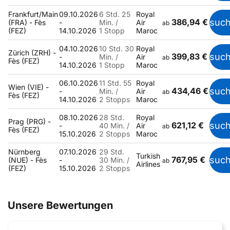
Frankfurt/Main
09.10.2026
6 Std. 25
Royal
386,94 €
suc
(FRA) - Fès
-
Min. /
Air
ab
(FEZ)
14.10.2026
1 Stopp
Maroc
04.10.2026
10 Std. 30
Royal
Zürich (ZRH) -
399,83 €
suc
-
Min. /
Air
ab
Fès (FEZ)
14.10.2026
1 Stopp
Maroc
06.10.2026
11 Std. 55
Royal
Wien (VIE) -
434,46 €
suc
-
Min. /
Air
ab
Fès (FEZ)
14.10.2026
2 Stopps
Maroc
08.10.2026
28 Std.
Royal
Prag (PRG) -
621,12 €
suc
-
40 Min. /
Air
ab
Fès (FEZ)
15.10.2026
2 Stopps
Maroc
Nürnberg
07.10.2026
29 Std.
Turkish
767,95 €
suc
(NUE) - Fès
-
30 Min. /
ab
Airlines
(FEZ)
15.10.2026
2 Stopps
Unsere Bewertungen