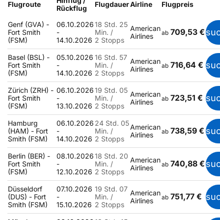
Hinflug /
Flugroute
Flugdauer
Airline
Flugpreis
Rückflug
Genf (GVA) -
06.10.2026
18 Std. 25
American
709,53 €
su
Fort Smith
-
Min. /
ab
Airlines
(FSM)
14.10.2026
2 Stopps
Basel (BSL) -
05.10.2026
16 Std. 57
American
716,64 €
su
Fort Smith
-
Min. /
ab
Airlines
(FSM)
14.10.2026
2 Stopps
Zürich (ZRH) -
06.10.2026
19 Std. 05
American
723,51 €
su
Fort Smith
-
Min. /
ab
Airlines
(FSM)
13.10.2026
2 Stopps
Hamburg
06.10.2026
24 Std. 05
American
738,59 €
su
(HAM) - Fort
-
Min. /
ab
Airlines
Smith (FSM)
14.10.2026
2 Stopps
Berlin (BER) -
08.10.2026
18 Std. 20
American
740,88 €
su
Fort Smith
-
Min. /
ab
Airlines
(FSM)
12.10.2026
2 Stopps
Düsseldorf
07.10.2026
19 Std. 07
American
751,77 €
su
(DUS) - Fort
-
Min. /
ab
Airlines
Smith (FSM)
15.10.2026
2 Stopps