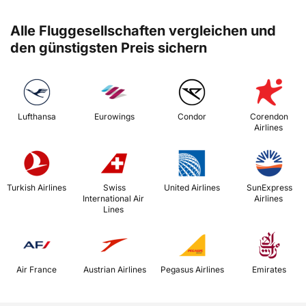
Alle Fluggesellschaften vergleichen und
den günstigsten Preis sichern
 Lufthansa 
 Eurowings 
 Condor 
 Corendon 
Airlines 
 Turkish Airlines 
 Swiss 
 United Airlines 
 SunExpress 
International Air 
Airlines 
Lines 
 Air France 
 Austrian Airlines 
 Pegasus Airlines 
 Emirates 