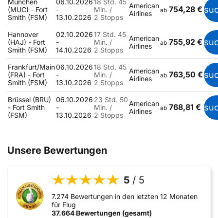
München
06.10.2026
18 Std. 45
American
754,28 €
su
(MUC) - Fort
-
Min. /
ab
Airlines
Smith (FSM)
13.10.2026
2 Stopps
Hannover
02.10.2026
17 Std. 45
American
755,92 €
su
(HAJ) - Fort
-
Min. /
ab
Airlines
Smith (FSM)
14.10.2026
2 Stopps
Frankfurt/Main
06.10.2026
18 Std. 45
American
763,50 €
su
(FRA) - Fort
-
Min. /
ab
Airlines
Smith (FSM)
13.10.2026
2 Stopps
Brüssel (BRU)
06.10.2026
23 Std. 50
American
768,81 €
su
- Fort Smith
-
Min. /
ab
Airlines
(FSM)
13.10.2026
2 Stopps
Unsere Bewertungen
5
/ 5
7.274 Bewertungen in den letzten 12 Monaten
für Flug
37.664 Bewertungen (gesamt)