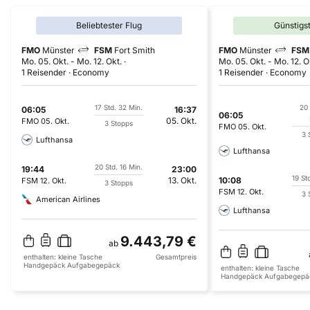
Beliebtester Flug
Günstigs
FMO
Münster
FSM
Fort Smith
FMO
Münster
FSM
Mo. 05. Okt.
-
Mo. 12. Okt.
Mo. 05. Okt.
-
Mo. 12. O
1 Reisender
Economy
1 Reisender
Economy
17 Std. 32 Min.
20 
06:05
16:37
06:05
05. Okt.
FMO
05. Okt.
3 Stopps
FMO
05. Okt.
3 
Lufthansa
Lufthansa
20 Std. 16 Min.
19:44
23:00
19 St
13. Okt.
10:08
FSM
12. Okt.
3 Stopps
FSM
12. Okt.
3 
American Airlines
Lufthansa
9.443,79 €
ab
enthalten:
kleine Tasche
Gesamtpreis
Handgepäck
Aufgabegepäck
enthalten:
kleine Tasche
Handgepäck
Aufgabegepä